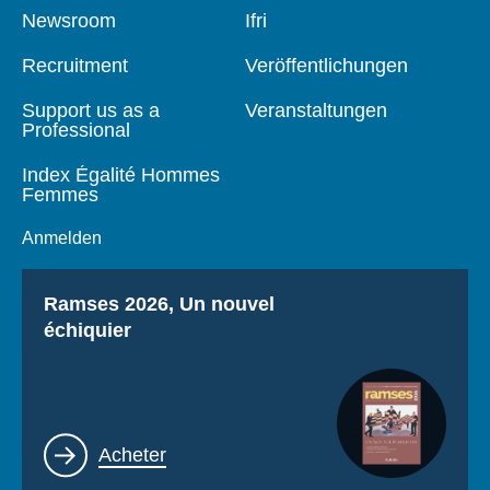
Pied
Newsroom
Navigation
Ifri
de
principale
page
Recruitment
Veröffentlichungen
Support us as a
Veranstaltungen
Professional
Index Égalité Hommes
Femmes
Anmelden
Titre
Ramses 2026, Un nouvel
échiquier
Lien
Acheter