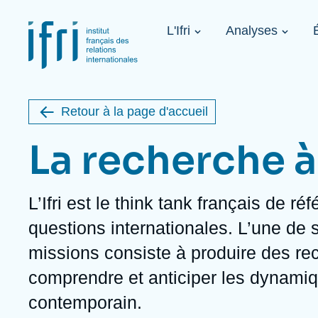
Aller
Panneau de gestion des cookies
au
Navigation
contenu
L'Ifri
Analyses
principale
principal
Image
1936-2026
de
étrangère
couverture
de
Retour à la page d'accueil
la
publication
La recherche à l
L’Ifri est le
think tank
français de réf
À propos de l'Ifri
Sujets phares
À venir
questions internationales. L’une de 
À propos de l'Ifri
Recherches fréquentes
missions consiste à produire des re
Message du Président
Iran
Image
Sur invitation
L'Ifri en bref
Proche-Orient
comprendre et anticiper les dynam
L'Ifri en bref
États-Unis
Au cœur des tempêtes. Présentation
contemporain.
du Ramses 2027
Think tank : notre définition
Proche-Orient