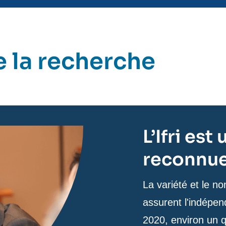
 la recherche
L’Ifri es
reconnue 
Texte
La variété et le 
de
assurent l'indépend
contenu
2020, environ un q