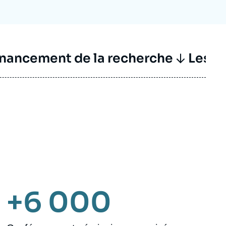
inancement de la recherche
Les ac
+6 000