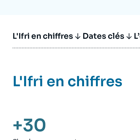
L'Ifri en chiffres
Dates clés
L
L'Ifri en chiffres
+30