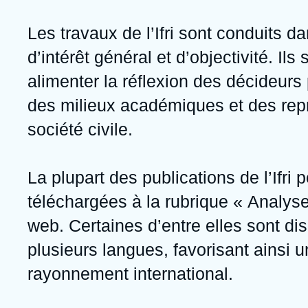
Jeudi 17 septembre 2026 17:30
Partenariats et réseaux
Intelligence artificielle
Les travaux de l’Ifri sont conduits d
Nous soutenir en tant que professionnel
Guerre en Ukraine
d’intérêt général et d’objectivité. Ils
OTAN
alimenter la réflexion des décideurs 
des milieux académiques et des rep
société civile.
La plupart des publications de l’Ifri 
téléchargées à la rubrique « Analyse
web. Certaines d’entre elles sont di
plusieurs langues, favorisant ainsi u
rayonnement international.