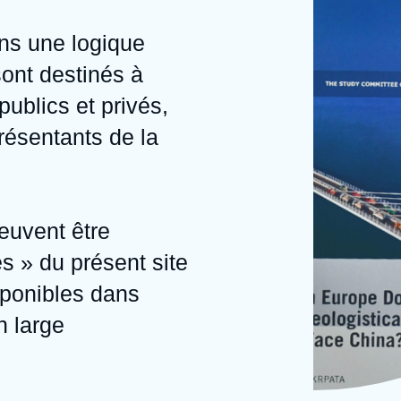
Ramses
Europe
R
S
ans une logique
Politique étrangère
Russie - Eurasie
D
T
 sont destinés à
Podcast
Afrique du Nord et Moyen-Orient
publics et privés,
résentants de la
peuvent être
s » du présent site
sponibles dans
n large