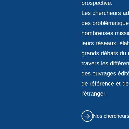
contenu
prospective.
Les chercheurs ado
des problématiques 
nombreuses mission
leurs réseaux, éla
grands débats du 
travers les différe
des ouvrages édit
de référence et de
l’étranger.
Nos chercheur