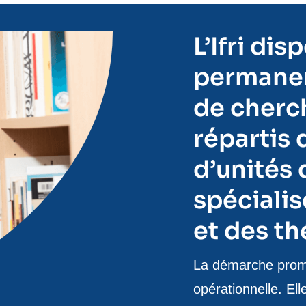
L’Ifri di
permanen
de cherch
répartis 
d’unités
spécialis
et des th
Texte
La démarche promue
de
opérationnelle. El