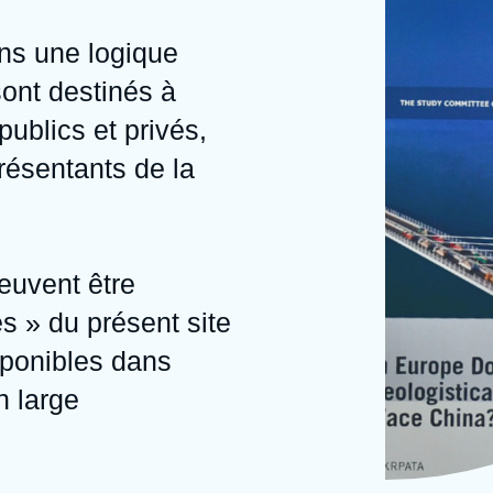
Ramses
Europe
R
S
ans une logique
Politique étrangère
Russie - Eurasie
D
T
 sont destinés à
Podcast
Afrique du Nord et Moyen-Orient
publics et privés,
résentants de la
peuvent être
s » du présent site
sponibles dans
n large