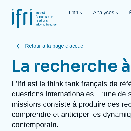
Aller
Panneau de gestion des cookies
au
Navigation
contenu
L'Ifri
Analyses
principale
principal
Image
1936-2026
de
étrangère
couverture
de
Retour à la page d'accueil
la
publication
La recherche à l
L’Ifri est le
think tank
français de réf
À propos de l'Ifri
Sujets phares
À venir
questions internationales. L’une de 
À propos de l'Ifri
Recherches fréquentes
missions consiste à produire des re
Message du Président
Iran
Image
Sur invitation
L'Ifri en bref
Proche-Orient
comprendre et anticiper les dynam
L'Ifri en bref
États-Unis
Au cœur des tempêtes. Présentation
contemporain.
du Ramses 2027
Think tank : notre définition
Proche-Orient