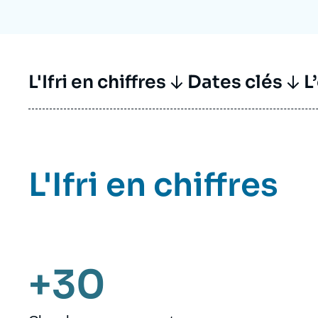
L'Ifri en chiffres
Dates clés
L
L'Ifri en chiffres
+30