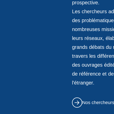
contenu
prospective.
Les chercheurs ado
des problématiques 
nombreuses mission
leurs réseaux, éla
grands débats du 
travers les différe
des ouvrages édit
de référence et de
l’étranger.
Nos chercheur