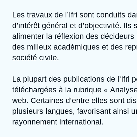
Jeudi 17 septembre 2026 17:30
Partenariats et réseaux
Intelligence artificielle
Les travaux de l’Ifri sont conduits d
Nous soutenir en tant que professionnel
Guerre en Ukraine
d’intérêt général et d’objectivité. Ils
OTAN
alimenter la réflexion des décideurs 
des milieux académiques et des rep
société civile.
La plupart des publications de l’Ifri 
téléchargées à la rubrique « Analyse
web. Certaines d’entre elles sont di
plusieurs langues, favorisant ainsi u
rayonnement international.