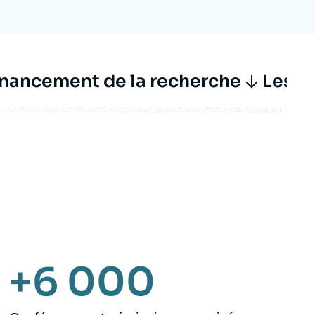
inancement de la recherche
Les ac
+6 000