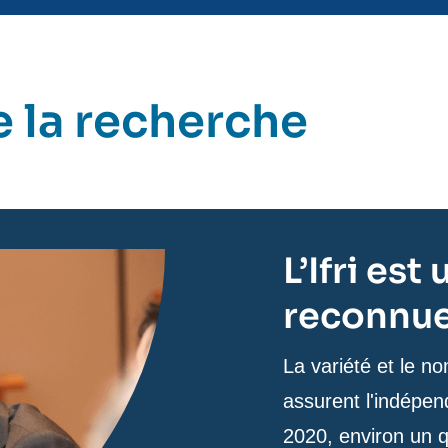
 la recherche
L’Ifri es
reconnue 
Texte
La variété et le 
de
assurent l'indépend
contenu
2020, environ un q