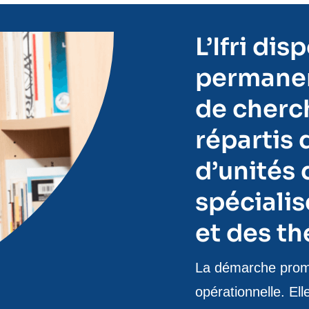
L’Ifri di
permanen
de cherch
répartis 
d’unités
spécialis
et des th
Texte
La démarche promue
de
opérationnelle. El