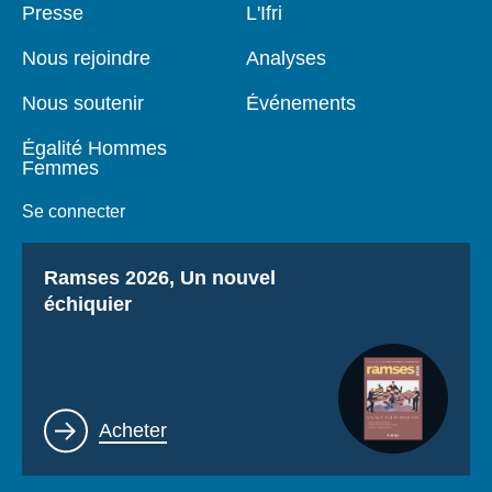
Pied
Presse
Navigation
L'Ifri
de
principale
page
Nous rejoindre
Analyses
Nous soutenir
Événements
Égalité Hommes
Femmes
Se connecter
Titre
Ramses 2026, Un nouvel
échiquier
Lien
Acheter