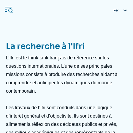
Aller
Panneau de gestion des cookies
au
contenu
principal
La recherche à l'Ifri
Navigation
principale
L’Ifri est le
think tank
français de référence sur les
L'Ifri
questions internationales. L’une de ses principales
missions consiste à produire des recherches aidant à
comprendre et anticiper les dynamiques du monde
Analyses
contemporain.
À propos de l'Ifri
Recherches fréquentes
Événements
L'Ifri en bref
Proche-Orient
Les travaux de l’Ifri sont conduits dans une logique
d’intérêt général et d’objectivité. Ils sont destinés à
alimenter la réflexion des décideurs publics et privés,
des milieux académiques et des représentants de la