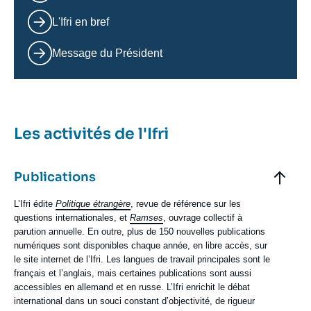
L'Ifri en bref
Message du Président
Les activités de l'Ifri
Elements
accordéon
Titre
Publications
Contenu
L’Ifri édite
Politique étrangère
, revue de référence sur les
texte
questions internationales, et
Ramses
, ouvrage collectif à
parution annuelle. En outre, plus de 150 nouvelles publications
numériques sont disponibles chaque année, en libre accès, sur
le site internet de l’Ifri. Les langues de travail principales sont le
français et l’anglais, mais certaines publications sont aussi
accessibles en allemand et en russe. L’Ifri enrichit le débat
international dans un souci constant d’objectivité, de rigueur