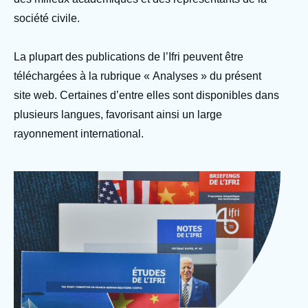
Se connecter
société civile.
Nous soutenir
La plupart des publications de l’Ifri peuvent être
téléchargées à la rubrique « Analyses » du présent
site web. Certaines d’entre elles sont disponibles dans
plusieurs langues, favorisant ainsi un large
rayonnement international.
Image
Photo Ifri Publications
d'en-
© Ifri
tête