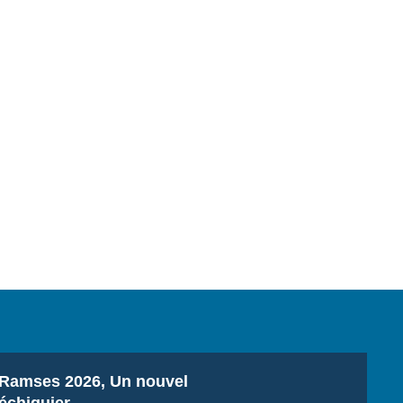
ecrutement
écurité - Défense
ocuments de référence
echnologie
Titre
Ramses 2026, Un nouvel