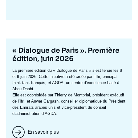
Image
mis
en
avant
Titre
« Dialogue de Paris ». Première
mis
édition, juin 2026
en
Texte
La première édition du
« Dialogue de Paris »
s’est tenue les 8
avant
accroche
et 9 juin 2026. Cette initiative a été créée par l’Ifri, principal
think tank français, et AGDA, un centre d’excellence basé à
Abou Dhabi.
Elle est coprésidée par
Thierry de Montbrial
, président exécutif
de l’Ifri, et
Anwar Gargash
, conseiller diplomatique du Président
des Émirats arabes unis et vice-président du conseil
d’administration d’AGDA.
En savoir plus