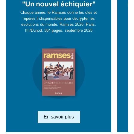
en
"
Un nouvel échiquier"
e
La 
savoir
sa
Chaque année, le Ramses donne les clés et
plus
repères indispensables pour décrypter les
pl
évolutions du monde. Ramses 2026, Paris,
Ifri/Dunod, 384 pages, septembre 2025
Image
en
savoir
plus
Lien en savoir plus
En savoir plus