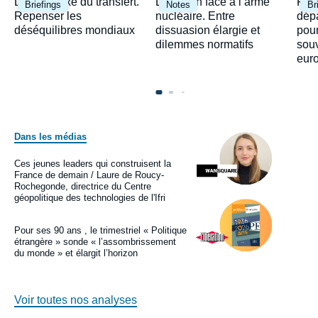
Image
Image
Ima
Le paradoxe du transfert.
Le Japon face à l’arme
Fra
Briefings
Notes
Br
principale
principale
prin
Repenser les
nucléaire. Entre
dépa
déséquilibres mondiaux
dissuasion élargie et
pour
dilemmes normatifs
sou
eur
Dans les médias
Image
principale
médiatique
Ces jeunes leaders qui construisent la
Logo
France de demain / Laure de Roucy-
Rochegonde, directrice du Centre
géopolitique des technologies de l'Ifri
Image
principale
médiatique
Pour ses 90 ans , le trimestriel « Politique
Logo
étrangère » sonde « l’assombrissement
du monde » et élargit l’horizon
Voir toutes nos analyses