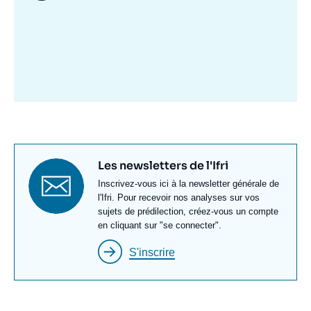
Image
mis
en
avant
Titre
Les newsletters de l'Ifri
newsletter
Texte
Inscrivez-vous ici à la newsletter générale de
Newsletter
l'Ifri. Pour recevoir nos analyses sur vos
sujets de prédilection, créez-vous un compte
en cliquant sur "se connecter".
S'inscrire