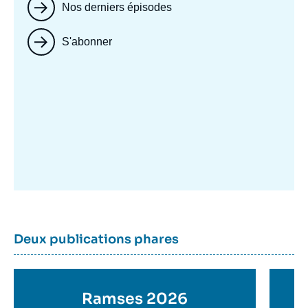
Nos derniers épisodes
S'abonner
Image
mis
en
avant
Dernière
Titre
Deux publications phares
parutions
container
Titre
Ramses 2026
Ti