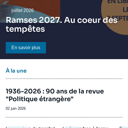
Se connecter
Date
juillet 2026
Nous soutenir
Ramses 2027. Au coeur des
tempêtes
Bouton CTA
En savoir plus
Titre
À la une
bloc
à
Image
la
1936-2026 : 90 ans de la revue
de
une
"Politique étrangère"
couverture
de
la
Date
02 juin 2026
publication
de
publication