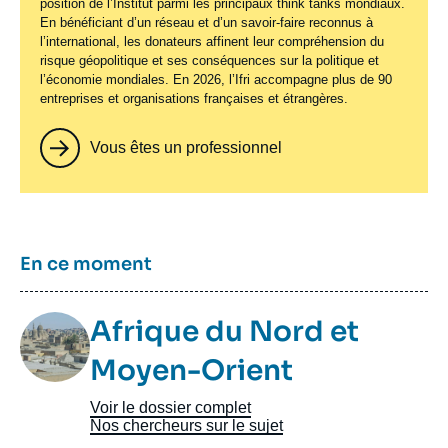
position de l’Institut parmi les principaux
think tanks
mondiaux.
En bénéficiant d’un réseau et d’un savoir-faire reconnus à
l’international, les donateurs affinent leur compréhension du
risque géopolitique et ses conséquences sur la politique et
l’économie mondiales. En 2026, l’Ifri accompagne plus de 90
entreprises et organisations françaises et étrangères.
Vous êtes un professionnel
Titre
En ce moment
Image
Afrique du Nord et
Taxonomie
Moyen-Orient
Voir le dossier complet
Nos chercheurs sur le sujet