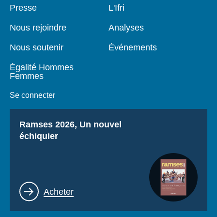
Pied
Presse
Navigation
L'Ifri
de
principale
page
Nous rejoindre
Analyses
Nous soutenir
Événements
Égalité Hommes
Femmes
Se connecter
Titre
Ramses 2026, Un nouvel
échiquier
Lien
Acheter