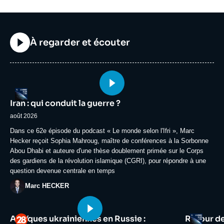
Titre
À regarder et écouter
Image
Logo
principale
Iran : qui conduit la guerre ?
médiatique
août 2026
Accroche
Dans ce 62e épisode du podcast « Le monde selon l'Ifri », Marc
Hecker reçoit Sophia Mahroug, maître de conférences à la Sorbonne
Abou Dhabi et auteure d'une thèse doublement primée sur le Corps
des gardiens de la révolution islamique (CGRI), pour répondre à une
question devenue centrale en temps
Photo
Marc HECKER
Image
Image
Logo
Logo
Attaques ukrainiennes en Russie :
Retour d
principale
principale