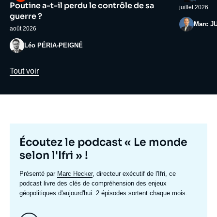
médiatique
médiatiqu
Poutine a-t-il perdu le contrôle de sa
juillet 2026
guerre ?
Photo
Marc J
août 2026
Photo
Léo PÉRIA-PEIGNÉ
Lien
Tout voir
Titre
Écoutez le podcast « Le monde
mis
selon l'Ifri » !
en
Texte
Présenté par
Marc Hecker
, directeur exécutif de l'Ifri, ce
avant
accroche
podcast livre des clés de compréhension des enjeux
géopolitiques d'aujourd'hui. 2 épisodes sortent chaque mois.