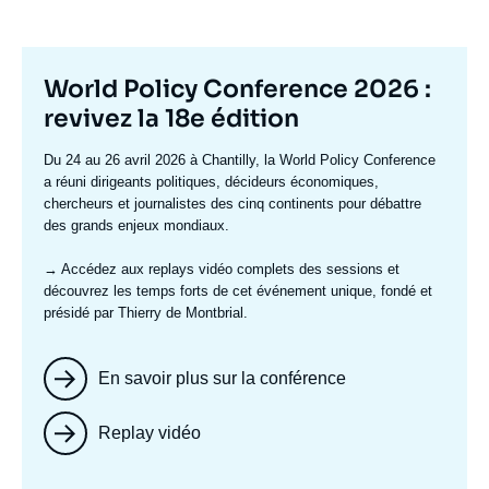
Titre
World Policy Conference 2026 :
mis
revivez la 18e édition
en
Texte
Du 24 au 26 avril 2026 à Chantilly, la World Policy Conference
avant
accroche
a réuni dirigeants politiques, décideurs économiques,
chercheurs et journalistes des cinq continents pour débattre
des grands enjeux mondiaux.
→ Accédez aux replays vidéo complets
des sessions et
découvrez les temps forts de cet événement unique, fondé et
présidé par Thierry de Montbrial.
En savoir plus sur la conférence
Replay vidéo