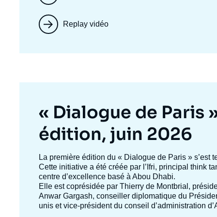
Replay vidéo
Titre
« Dialogue de Paris 
mis
édition, juin 2026
en
Texte
La première édition du
« Dialogue de Paris »
s’est t
accroche
Cette initiative a été créée par l’Ifri, principal think
avant
centre d’excellence basé à Abou Dhabi.
Elle est coprésidée par
Thierry de Montbrial
, préside
Anwar Gargash
, conseiller diplomatique du Présid
unis et vice-président du conseil d’administration 