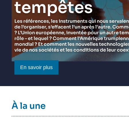
tempêtes
du Ramses 2027
Think tank : notre définition
Proche-Orient
Jeudi 17 septembre 2026 17:30
Partenariats et réseaux
Intelligence artificielle
Les références, les instruments qui nous servaien
de l’organiser, s’effacent l’un après l’autre. Comm
Nous soutenir en tant que professionnel
Guerre en Ukraine
? L’Union européenne, inventée pour un autre tem
OTAN
rôle – et lequel ? Comment l’Amérique trumpienne 
mondial ? Et comment les nouvelles technologies 
vie de nos sociétés et les conditions de leur coex
Bouton CTA
En savoir plus
Titre
À la une
bloc
à