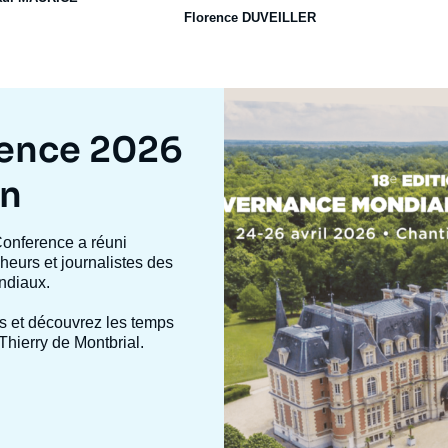
Florence DUVEILLER
Image
mis
en
rence 2026
avant
on
Conference a réuni
heurs et journalistes des
ndiaux.
s et découvrez les temps
Thierry de Montbrial.