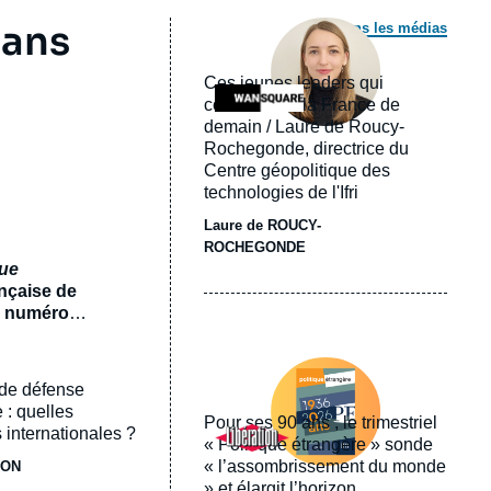
Image
 ans
Dans les médias
principale
médiatique
Ces jeunes leaders qui
Logo
construisent la France de
demain / Laure de Roucy-
Rochegonde, directrice du
Centre géopolitique des
technologies de l'Ifri
Laure de ROUCY-
ROCHEGONDE
que
ançaise de
un numéro
ux
Image
 numéro
principale
 de défense
un monde
médiatique
e
 : quelles
Pour ses 90 ans , le trimestriel
Logo
 internationales ?
« Politique étrangère » sonde
« l’assombrissement du monde
JON
» et élargit l’horizon