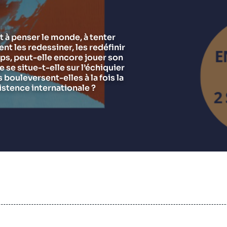
Chercheurs
Asie et Indo-Pacifique
E
G
Ramses
Europe
R
S
t à penser le monde, à tenter
ent les redessiner, les redéfinir
Politique étrangère
Russie - Eurasie
D
T
ps, peut-elle encore jouer son
Podcast
Afrique du Nord et Moyen-Orient
se situe-t-elle sur l’échiquier
bouleversent-elles à la fois la
istence internationale ?