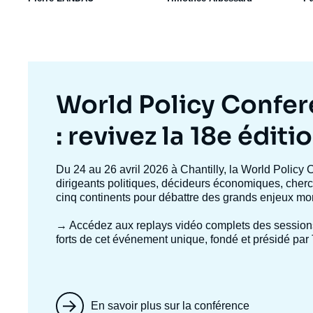
Titre
World Policy Confe
mis
: revivez la 18e éditi
en
Texte
Du 24 au 26 avril 2026 à Chantilly, la World Policy 
accroche
dirigeants politiques, décideurs économiques, cherc
avant
cinq continents pour débattre des grands enjeux mo
→ Accédez aux replays vidéo complets
des session
forts de cet événement unique, fondé et présidé par 
En savoir plus sur la conférence