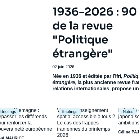
1936-2026 : 90
de la revue
"Politique
étrangère"
Date
02 juin 2026
de
Accroche
Née en 1936 et éditée par l'Ifri,
Politi
publication
étrangère
, la plus ancienne revue fr
relations internationales, propose 
exceptionnel pour célébrer son 90e
anniversaire.
Réunissant de prestigie
contributeurs français et étrangers, ce
mage
Image
Image
rance-Allemagne :
Vers un renseignement
Industrie
Briefings
Briefings
Notes
ambitionne de dresser le panorama d’
rincipale
principale
principal
épasser les différends
spatial accessible à tous ?
japonaise
incertain et de ses avenirs possibles.
our renforcer la
Le cas des frappes
ambitions
ouveraineté européenne
iraniennes du printemps
Céline PA
2026
aul MAURICE