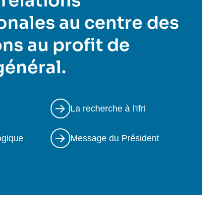
 relations
onales au centre des
ns au profit de
 général.
La recherche à l'Ifri
ogique
Message du Président