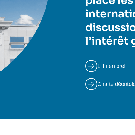
place les
internati
discussio
l’intérêt
L'Ifri en bref
Charte déontol