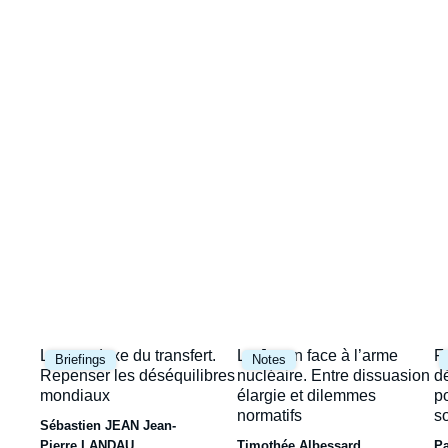
Image
la
de
couverture
une
de
la
publication
Image
Image
I
Le paradoxe du transfert.
Le Japon face à l’arme
F
Briefings
Notes
principale
principale
p
Repenser les déséquilibres
nucléaire. Entre dissuasion
d
mondiaux
élargie et dilemmes
p
normatifs
s
Sébastien JEAN
Jean-
Pierre LANDAU
Timothée Albessard
P