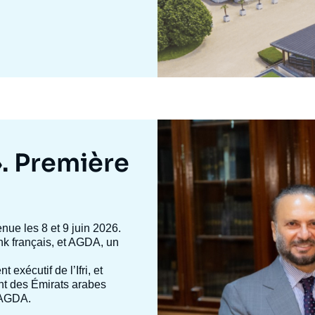
Image
mis
en
». Première
avant
enue les 8 et 9 juin 2026.
 tank français, et AGDA, un
nt exécutif de l’Ifri, et
ent des Émirats arabes
d’AGDA.