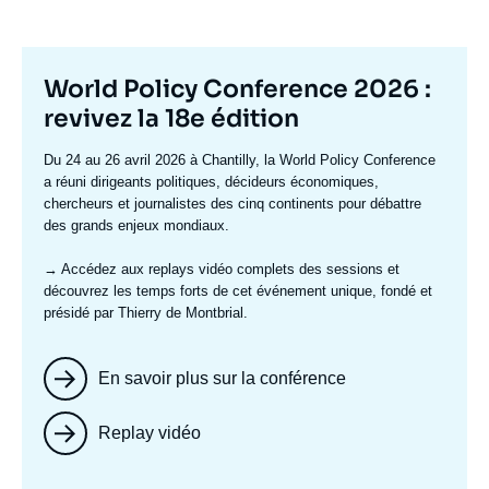
Titre
World Policy Conference 2026 :
mis
revivez la 18e édition
en
Texte
Du 24 au 26 avril 2026 à Chantilly, la World Policy Conference
avant
accroche
a réuni dirigeants politiques, décideurs économiques,
chercheurs et journalistes des cinq continents pour débattre
des grands enjeux mondiaux.
→ Accédez aux replays vidéo complets
des sessions et
découvrez les temps forts de cet événement unique, fondé et
présidé par Thierry de Montbrial.
En savoir plus sur la conférence
Replay vidéo