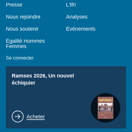
Pied
Presse
Navigation
L'Ifri
de
principale
page
Nous rejoindre
Analyses
Nous soutenir
Événements
Égalité Hommes
Femmes
Se connecter
Titre
Ramses 2026, Un nouvel
échiquier
Lien
Acheter