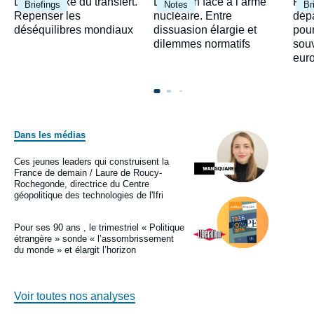
Image
Image
Ima
Le paradoxe du transfert.
Le Japon face à l’arme
Fra
Briefings
Notes
Br
principale
principale
prin
Repenser les
nucléaire. Entre
dépa
déséquilibres mondiaux
dissuasion élargie et
pour
dilemmes normatifs
sou
eur
Dans les médias
Image
principale
médiatique
Ces jeunes leaders qui construisent la
Logo
France de demain / Laure de Roucy-
Rochegonde, directrice du Centre
géopolitique des technologies de l'Ifri
Image
principale
médiatique
Pour ses 90 ans , le trimestriel « Politique
Logo
étrangère » sonde « l’assombrissement
du monde » et élargit l’horizon
Voir toutes nos analyses