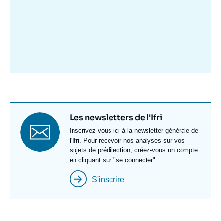
Image
mis
en
avant
Titre
Les newsletters de l'Ifri
newsletter
Texte
Inscrivez-vous ici à la newsletter générale de
Newsletter
l'Ifri. Pour recevoir nos analyses sur vos
sujets de prédilection, créez-vous un compte
en cliquant sur "se connecter".
S'inscrire