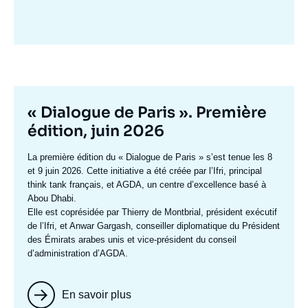
Image
mis
en
avant
Titre
« Dialogue de Paris ». Première
mis
édition, juin 2026
en
Texte
La première édition du
« Dialogue de Paris »
s’est tenue les 8
avant
accroche
et 9 juin 2026. Cette initiative a été créée par l’Ifri, principal
think tank français, et AGDA, un centre d’excellence basé à
Abou Dhabi.
Elle est coprésidée par
Thierry de Montbrial
, président exécutif
de l’Ifri, et
Anwar Gargash
, conseiller diplomatique du Président
des Émirats arabes unis et vice-président du conseil
d’administration d’AGDA.
En savoir plus