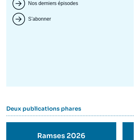
Nos derniers épisodes
S'abonner
Image
mis
en
avant
Dernière
Titre
Deux publications phares
parutions
container
Titre
Ramses 2026
Ti