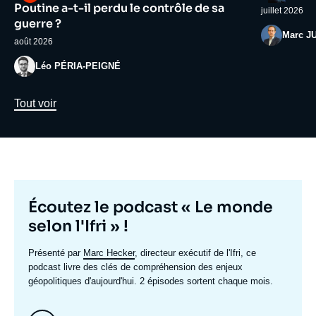
médiatique
médiatiqu
Poutine a-t-il perdu le contrôle de sa
juillet 2026
guerre ?
Photo
Marc J
août 2026
Photo
Léo PÉRIA-PEIGNÉ
Lien
Tout voir
Titre
Écoutez le podcast « Le monde
mis
selon l'Ifri » !
en
Texte
Présenté par
Marc Hecker
, directeur exécutif de l'Ifri, ce
avant
accroche
podcast livre des clés de compréhension des enjeux
géopolitiques d'aujourd'hui. 2 épisodes sortent chaque mois.