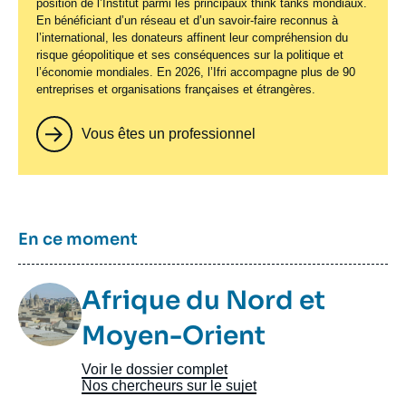
position de l’Institut parmi les principaux
think tanks
mondiaux.
En bénéficiant d’un réseau et d’un savoir-faire reconnus à
l’international, les donateurs affinent leur compréhension du
risque géopolitique et ses conséquences sur la politique et
l’économie mondiales. En 2026, l’Ifri accompagne plus de 90
entreprises et organisations françaises et étrangères.
Vous êtes un professionnel
Titre
En ce moment
Image
Afrique du Nord et
Taxonomie
Moyen-Orient
Voir le dossier complet
Nos chercheurs sur le sujet