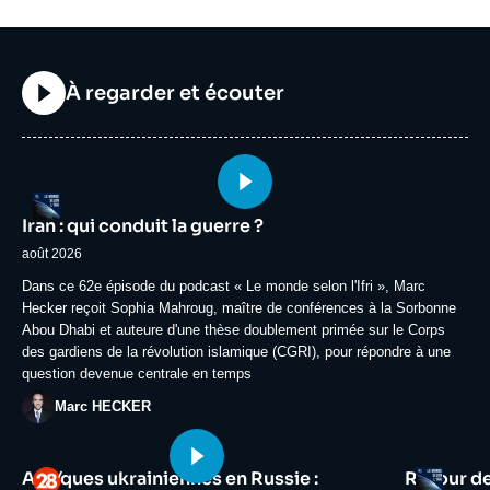
Titre
À regarder et écouter
Image
Logo
principale
Iran : qui conduit la guerre ?
médiatique
août 2026
Accroche
Dans ce 62e épisode du podcast « Le monde selon l'Ifri », Marc
Hecker reçoit Sophia Mahroug, maître de conférences à la Sorbonne
Abou Dhabi et auteure d'une thèse doublement primée sur le Corps
des gardiens de la révolution islamique (CGRI), pour répondre à une
question devenue centrale en temps
Photo
Marc HECKER
Image
Image
Logo
Logo
Attaques ukrainiennes en Russie :
Retour d
principale
principale