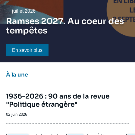
Se connecter
Date
juillet 2026
Nous soutenir
Ramses 2027. Au coeur des
tempêtes
Bouton CTA
En savoir plus
Titre
À la une
bloc
à
Image
la
1936-2026 : 90 ans de la revue
de
une
"Politique étrangère"
couverture
de
la
Date
02 juin 2026
publication
de
publication