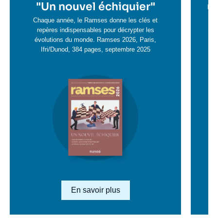
en
"
Un nouvel échiquier"
e
La 
savoir
sa
Chaque année, le Ramses donne les clés et
plus
repères indispensables pour décrypter les
pl
évolutions du monde. Ramses 2026, Paris,
Ifri/Dunod, 384 pages, septembre 2025
Image
en
savoir
plus
Lien en savoir plus
En savoir plus