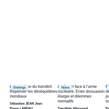
Image
la
de
couverture
une
de
la
publication
Image
Image
I
Le paradoxe du transfert.
Le Japon face à l’arme
F
Briefings
Notes
principale
principale
p
Repenser les déséquilibres
nucléaire. Entre dissuasion
d
mondiaux
élargie et dilemmes
p
normatifs
s
Sébastien JEAN
Jean-
Pierre LANDAU
Timothée Albessard
P