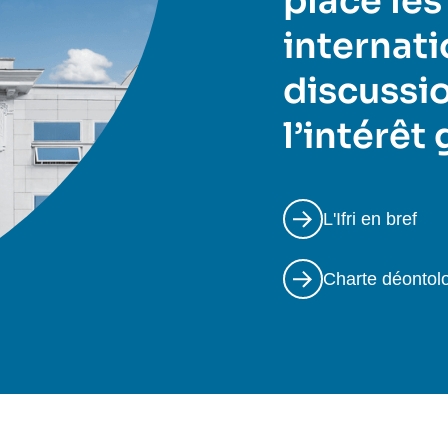
place les
internati
discussio
l’intérêt
L'Ifri en bref
Charte déontol