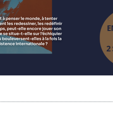
Chercheurs
Asie et Indo-Pacifique
E
G
Ramses
Europe
R
S
t à penser le monde, à tenter
ent les redessiner, les redéfinir
Politique étrangère
Russie - Eurasie
D
T
ps, peut-elle encore jouer son
Podcast
Afrique du Nord et Moyen-Orient
se situe-t-elle sur l’échiquier
bouleversent-elles à la fois la
istence internationale ?