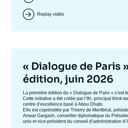
Replay vidéo
Titre
« Dialogue de Paris 
mis
édition, juin 2026
en
Texte
La première édition du
« Dialogue de Paris »
s’est t
accroche
Cette initiative a été créée par l’Ifri, principal think
avant
centre d’excellence basé à Abou Dhabi.
Elle est coprésidée par
Thierry de Montbrial
, préside
Anwar Gargash
, conseiller diplomatique du Présid
unis et vice-président du conseil d’administration 