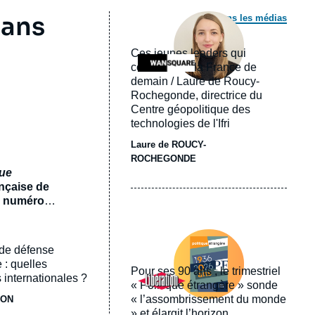
Image
 ans
Dans les médias
principale
médiatique
Ces jeunes leaders qui
Logo
construisent la France de
demain / Laure de Roucy-
Rochegonde, directrice du
Centre géopolitique des
technologies de l'Ifri
Laure de ROUCY-
ROCHEGONDE
que
ançaise de
un numéro
ux
Image
 numéro
principale
 de défense
un monde
médiatique
e
 : quelles
Pour ses 90 ans , le trimestriel
Logo
 internationales ?
« Politique étrangère » sonde
« l’assombrissement du monde
JON
» et élargit l’horizon