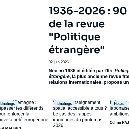
1936-2026 : 90
de la revue
"Politique
étrangère"
Date
02 juin 2026
de
Accroche
Née en 1936 et éditée par l'Ifri,
Politi
publication
étrangère
, la plus ancienne revue fr
relations internationales, propose 
exceptionnel pour célébrer son 90e
anniversaire.
Réunissant de prestigie
contributeurs français et étrangers, ce
mage
Image
Image
rance-Allemagne :
Vers un renseignement
Industrie
Briefings
Briefings
Notes
ambitionne de dresser le panorama d’
rincipale
principale
principal
épasser les différends
spatial accessible à tous ?
japonaise
incertain et de ses avenirs possibles.
our renforcer la
Le cas des frappes
ambitions
ouveraineté européenne
iraniennes du printemps
Céline PA
2026
aul MAURICE