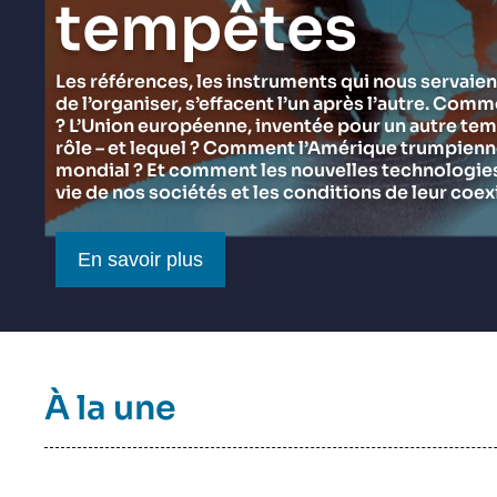
tempêtes
du Ramses 2027
Think tank : notre définition
Proche-Orient
Jeudi 17 septembre 2026 17:30
Partenariats et réseaux
Intelligence artificielle
Les références, les instruments qui nous servaien
de l’organiser, s’effacent l’un après l’autre. Comm
Nous soutenir en tant que professionnel
Guerre en Ukraine
? L’Union européenne, inventée pour un autre tem
OTAN
rôle – et lequel ? Comment l’Amérique trumpienne 
mondial ? Et comment les nouvelles technologies 
vie de nos sociétés et les conditions de leur coex
Bouton CTA
En savoir plus
Titre
À la une
bloc
à