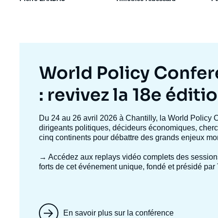
Titre
World Policy Confe
mis
: revivez la 18e éditi
en
Texte
Du 24 au 26 avril 2026 à Chantilly, la World Policy 
accroche
dirigeants politiques, décideurs économiques, cherc
avant
cinq continents pour débattre des grands enjeux mo
→ Accédez aux replays vidéo complets
des session
forts de cet événement unique, fondé et présidé par 
En savoir plus sur la conférence