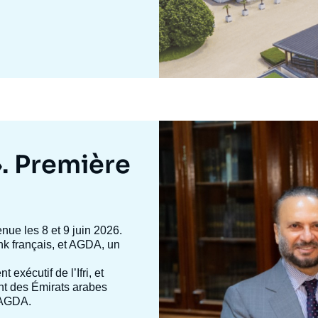
Image
mis
en
». Première
avant
enue les 8 et 9 juin 2026.
 tank français, et AGDA, un
nt exécutif de l’Ifri, et
ent des Émirats arabes
d’AGDA.