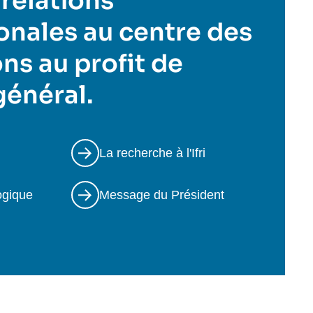
 relations
onales au centre des
ns au profit de
 général.
La recherche à l'Ifri
ogique
Message du Président