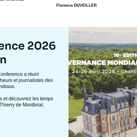
Florence DUVEILLER
Image
mis
en
rence 2026
avant
on
Conference a réuni
heurs et journalistes des
ndiaux.
s et découvrez les temps
Thierry de Montbrial.