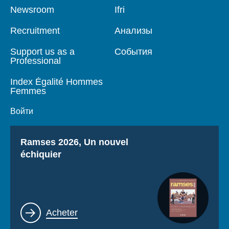
Pied
Newsroom
Navigation
Ifri
de
principale
page
Recruitment
Анализы
Support us as a
События
Professional
Index Égalité Hommes
Femmes
Войти
Titre
Ramses 2026, Un nouvel
échiquier
Lien
Acheter