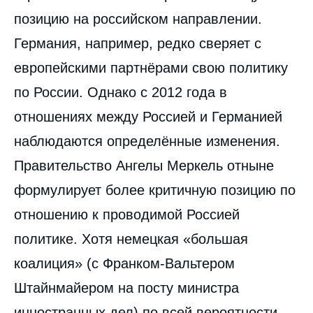
позицию на российском направлении.
Германия, например, редко сверяет с
европейскими партнёрами свою политику
по России. Однако с 2012 года в
отношениях между Россией и Германией
наблюдаются определённые изменения.
Image
de
Правительство Ангелы Меркель отныне
couverture
de
формулирует более критичную позицию по
la
publication
отношению к проводимой Россией
политике. Хотя немецкая «большая
коалиция» (с Франком-Вальтером
Доминик Толксдорф, « ЕС, Россия и
Восточное партнёрство: новая динамика
Штайнмайером на посту министра
отношений при новом правительстве в
Германии? », Статьи,
инностранных дел) по всей вероятности