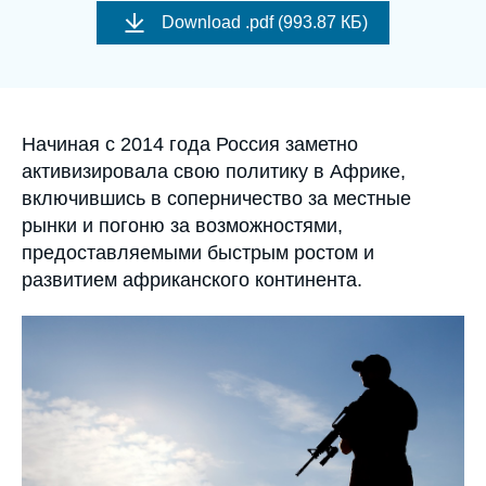
Войти
de
Download
.pdf (993.87 КБ)
couverture
de
Поддержать Ифри
la
publication
Accroche
Начиная с 2014 года Россия заметно
активизировала свою политику в Африке,
включившись в соперничество за местные
рынки и погоню за возможностями,
предоставляемыми быстрым ростом и
развитием африканского континента.
Image
principale