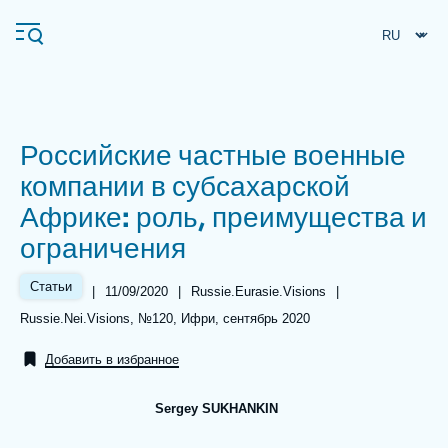
Перейти
Панель управления cookies
к
основному
содержанию
Российские частные военные
Navigation
компании в субсахарской
principale
Африке: роль, преимущества и
Ifri
ограничения
Анализы
Статьи
|
Date
11/09/2020
|
Référence
Russie.Eurasie.Visions
|
de
taxonomie
Об Ифри
Частые поиски
Références
Russie.Nei.Visions, №120, Ифри, сентябрь 2020
publication
collections
События
Добавить в избранное
Sergey SUKHANKIN
Image