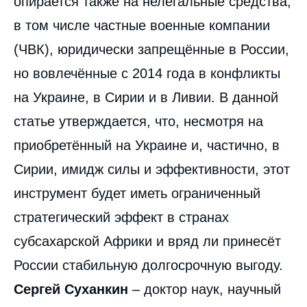
опирается также на нелегальные средства,
в том числе частные военные компании
(ЧВК), юридически запрещённые в России,
Image
de
но вовлечённые с 2014 года в конфликты
couverture
de
на Украине, в Сирии и в Ливии. В данной
la
publication
статье утверждается, что, несмотря на
приобретённый на Украине и, частично, в
Сирии, имидж силы и эффективности, этот
Sergey SUKHANKIN, « Российские
частные военные компании в
инструмент будет иметь ограниченный
субсахарской Африке: роль,
стратегический эффект в странах
преимущества и ограничения », Статьи,
Russie.Eurasie.Visions, Ifri, 11 сентября
субсахарской Африки и вряд ли принесёт
2020.
Копировать
России стабильную долгосрочную выгоду.
Сергей Суханкин
– доктор наук, научный