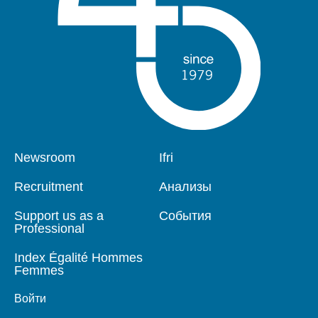
Pied
Newsroom
Navigation
Ifri
de
principale
page
Recruitment
Анализы
Support us as a
События
Professional
Index Égalité Hommes
Femmes
Войти