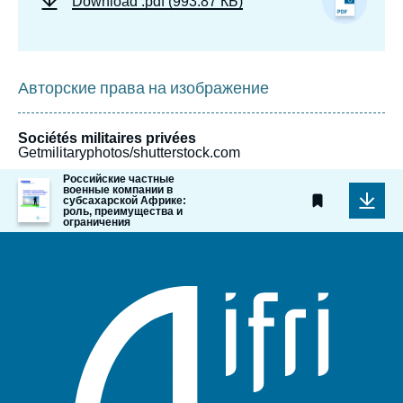
Download
.pdf (993.87 КБ)
Авторские права на изображение
Sociétés militaires privées
Getmilitaryphotos/shutterstock.com
Российские частные
Image
военные компании в
de
субсахарской Африке:
роль, преимущества и
couverture
ограничения
de
la
publication