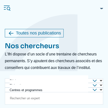
Перейти
Панель управления cookies
к
основному
содержанию
Toutes nos publications
Navigation
Nos chercheurs
Body
principale
Ifri
L’Ifri dispose d’un socle d’une trentaine de chercheurs
permanents. S’y ajoutent des chercheurs associés et des
conseillers qui contribuent aux travaux de l’institut.
Анализы
Об Ифри
Частые поиски
Région
События
Thématique
Centres et programmes