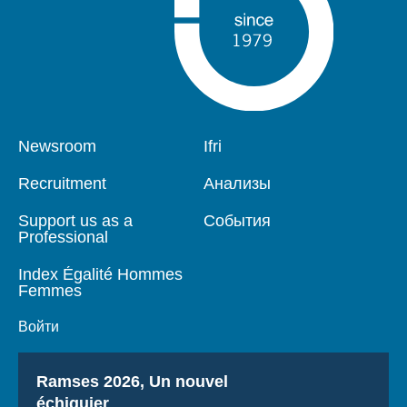
Pied
Newsroom
Navigation
Ifri
de
principale
page
Recruitment
Анализы
Support us as a
События
Professional
Index Égalité Hommes
Femmes
Войти
Titre
Ramses 2026, Un nouvel
échiquier