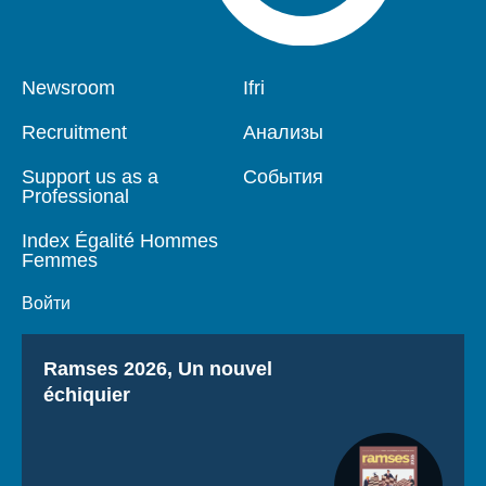
Pied
Newsroom
Navigation
Ifri
de
principale
page
Recruitment
Анализы
Support us as a
События
Professional
Index Égalité Hommes
Femmes
Войти
Titre
Ramses 2026, Un nouvel
échiquier