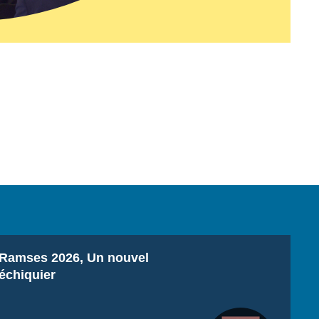
Titre
Ramses 2026, Un nouvel
échiquier