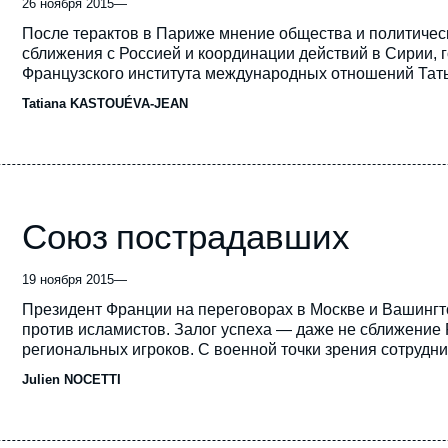
26 ноября 2015
—
Accroche
После терактов в Париже мнение общества и политичес
сближения с Россией и координации действий в Сирии, 
Французского института международных отношений Тат
Tatiana KASTOUÉVA-JEAN
Союз пострадавших
19 ноября 2015
—
Accroche
Президент Франции на переговорах в Москве и Вашингт
против исламистов. Залог успеха — даже не сближение 
региональных игроков.
С военной точки зрения сотрудн
эффективно бороться с угрозой ИГ, уверен сотрудник Ф
Julien NOCETTI
Жюльен Носетти.