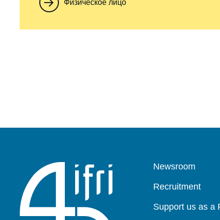
Физическое лицо
Pied
Newsroom
de
page
Recruitment
Support us as a 