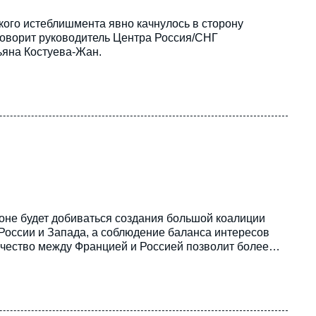
кого истеблишмента явно качнулось в сторону
говорит руководитель Центра Россия/СНГ
ьяна Костуева-Жан.
оне будет добиваться создания большой коалиции
России и Запада, а соблюдение баланса интересов
ичество между Францией и Россией позволит более
ранцузского института международных исследований