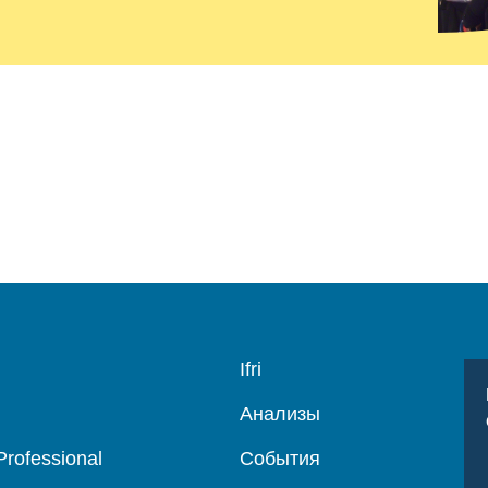
Navigation
Ifri
principale
Анализы
Professional
События