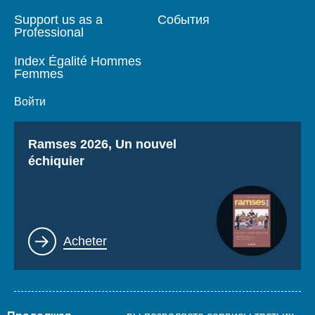
Support us as a
События
Professional
Index Égalité Hommes
Femmes
Войти
Titre
Ramses 2026, Un nouvel
échiquier
Lien
Acheter