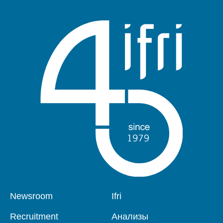
Pied
Newsroom
Navigation
Ifri
de
principale
page
Recruitment
Анализы