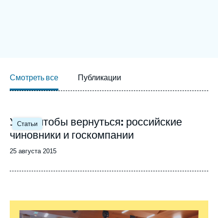
Войти
Поддержать Ифри
Смотреть все
Публикации
Уйти, чтобы вернуться: российские
Статьи
чиновники и госкомпании
Date
25 августа 2015
de
publication