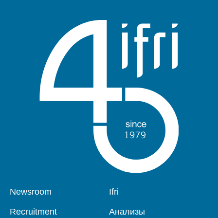
Pied
Newsroom
Navigation
Ifri
de
principale
page
Recruitment
Анализы