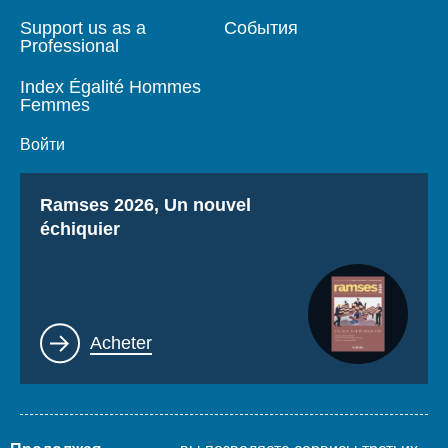
Support us as a
События
Professional
Index Égalité Hommes
Femmes
Войти
Titre
Ramses 2026, Un nouvel
échiquier
Lien
Acheter