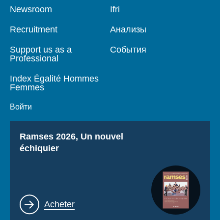
Pied
Newsroom
Navigation
Ifri
de
principale
page
Recruitment
Анализы
Support us as a
События
Professional
Index Égalité Hommes
Femmes
Войти
Titre
Ramses 2026, Un nouvel
échiquier
Lien
Acheter