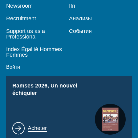
Pied
Newsroom
Navigation
Ifri
de
principale
page
Recruitment
Анализы
Support us as a
События
Professional
Index Égalité Hommes
Femmes
Войти
Titre
Ramses 2026, Un nouvel
échiquier
Lien
Acheter