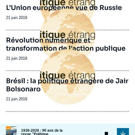
L’Union européenne vue de Russie
Image
principale
Date
21 juin 2019
de
publication
Révolution numérique et
transformation de l'action publique
Image
principale
Date
21 juin 2019
de
publication
Brésil : la politique étrangère de Jair
Bolsonaro
Date
21 juin 2019
de
publication
Image
1936-2026 : 90 ans de la
de
revue "Politique