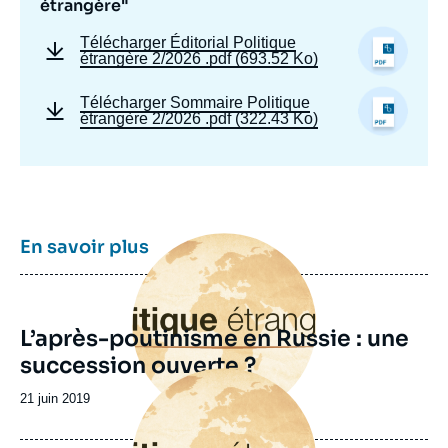
étrangère"
Télécharger
Éditorial Politique
étrangère 2/2026
.pdf (693.52 Ko)
Télécharger
Sommaire Politique
étrangère 2/2026
.pdf (322.43 Ko)
Image
En savoir plus
principale
L’après-poutinisme en Russie : une
succession ouverte ?
Image
principale
Date
21 juin 2019
de
publication