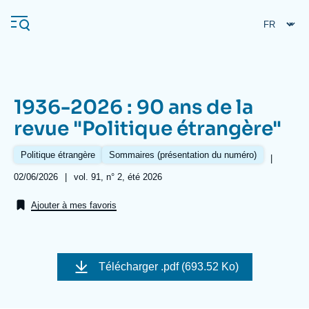
Aller
Panneau de gestion des cookies
au
contenu
principal
1936-2026 : 90 ans de la
Navigation
revue "Politique étrangère"
principale
L'Ifri
Politique étrangère
Sommaires (présentation du numéro)
|
Date
02/06/2026
|
Références
vol. 91, n° 2, été 2026
de
Analyses
publication
Ajouter à mes favoris
À propos de l'Ifri
Recherches fréquentes
Événements
L'Ifri en bref
Proche-Orient
Image
de
Télécharger
.pdf (693.52 Ko)
couverture
de
la
publication