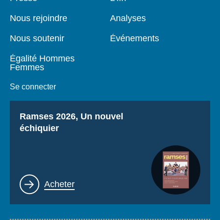
de
principale
page
Nous rejoindre
Analyses
Nous soutenir
Événements
Égalité Hommes
Femmes
Se connecter
Titre
Ramses 2026, Un nouvel
échiquier
Lien
Acheter