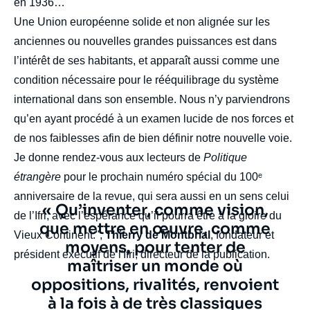
en 1936…
Copier
Une Union européenne solide et non alignée sur les
anciennes ou nouvelles grandes puissances est dans
l’intérêt de ses habitants, et apparaît aussi comme une
condition nécessaire pour le rééquilibrage du système
international dans son ensemble. Nous n’y parviendrons
qu’en ayant procédé à un examen lucide de nos forces et
de nos faiblesses afin de bien définir notre nouvelle voie.
Je donne rendez-vous aux lecteurs de
Politique
étrangère
pour le prochain numéro spécial du 100ᵉ
anniversaire de la revue, qui sera aussi en un sens celui
Texte
« Qu’inventer, comme vision,
de l’Ifri, avec l’espérance qu’il pourra être à la gloire du
citation
que mettre en œuvre, comme
Vieux Continent.",
Thierry de Montbrial
, fondateur et
moyens, pour tenter de
président exécutif de l'Ifri, directeur de la publication.
maîtriser un monde où
oppositions, rivalités, renvoient
à la fois à de très classiques