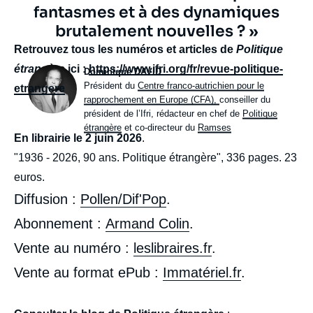
fantasmes et à des dynamiques
brutalement nouvelles ? »
body
Retrouvez tous les numéros et articles de
Politique
étrangère
ici :
https://www.ifri.org/fr/revue-politique-
Photo
Dominique DAVID
Intitulé
Président du
Centre franco-autrichien pour le
etrangere
du
rapprochement en Europe (CFA)
,
conseiller du
poste
président de l’Ifri, rédacteur en chef de
Politique
étrangère
et co-directeur du
Ramses
En librairie le 2 juin 2026
.
"1936 - 2026, 90 ans. Politique étrangère", 336 pages. 23
euros.
Diffusion :
Pollen/Dif'Pop
.
Abonnement :
Armand Colin
.
Vente au numéro :
leslibraires.fr
.
Vente au format ePub :
Immatériel.fr
.