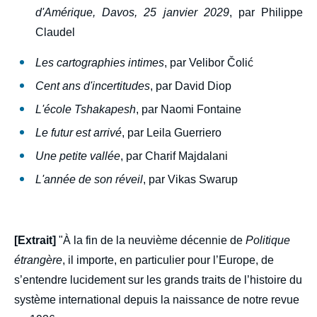
d'Amérique, Davos, 25 janvier 2029
, par Philippe
Claudel
Les cartographies intimes
, par Velibor Čolić
Cent ans d'incertitudes
, par David Diop
L'école Tshakapesh
, par Naomi Fontaine
Le futur est arrivé
, par Leila Guerriero
Image
Une petite vallée
, par Charif Majdalani
de
couverture
de
L'année de son réveil
, par Vikas Swarup
la
publication
[Extrait]
"À la fin de la neuvième décennie de
Politique
étrangère
, il importe, en particulier pour l’Europe, de
« 1936-2026 : 90 ans de la revue "Politique
s’entendre lucidement sur les grands traits de l’histoire du
étrangère" », Politique étrangère,
Sommaires (présentation du numéro), Ifri, 2
système international depuis la naissance de notre revue
juin 2026.