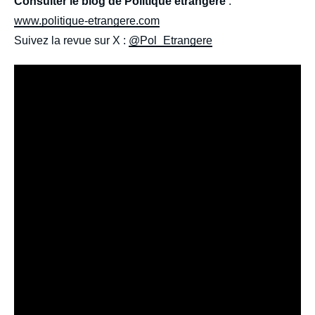
Consulter le blog de Politique étrangère
:
www.politique-etrangere.com
Suivez la revue sur X :
@Pol_Etrangere
Iframe