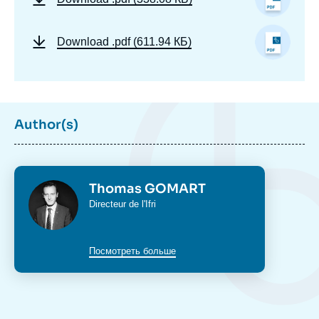
Download
.pdf (611.94 КБ)
Author(s)
Photo
Thomas GOMART
Intitulé
Directeur de l'Ifri
du
poste
Посмотреть больше