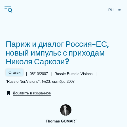
Перейти
Панель управления cookies
к
основному
содержанию
Париж и диалог Россия-ЕС,
Navigation
новый импульс с приходам
principale
Николя Саркози?
Ifri
Статьи
|
Date
08/10/2007
|
Référence
Russie.Eurasie.Visions
|
de
taxonomie
Анализы
Références
"Russie.Nei.Visions", №23, октябрь 2007
publication
collections
Об Ифри
Частые поиски
Добавить в избранное
События
Thomas GOMART