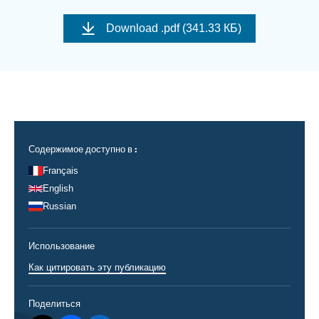
Войти
Image
de
Download
.pdf (341.33 КБ)
couverture
Поддержать Ифри
de
la
publication
Содержимое доступно в :
Français
English
Russian
Использование
Как цитировать эту публикацию
Поделиться