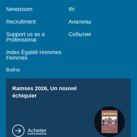
Pied
Newsroom
Navigation
Ifri
de
principale
page
Recruitment
Анализы
Support us as a
События
Professional
Index Égalité Hommes
Femmes
Войти
Titre
Ramses 2026, Un nouvel
échiquier
Lien
Acheter