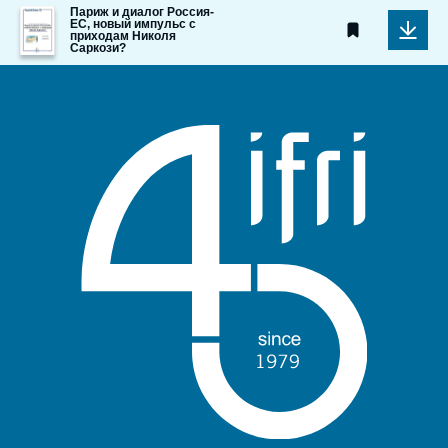
Image
Париж и диалог Россия-
ЕС, новый импульс с
de
приходам Николя
couverture
Саркози?
de
la
publication