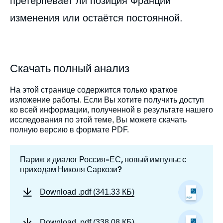
претерпевает ли позиция Франции
Image
de
couverture
изменения или остаётся постоянной.
de
la
publication
Скачать полный анализ
Thomas GOMART, « Париж и диалог
На этой странице содержится только краткое
Россия-ЕС, новый импульс с приходам
изложение работы. Если Вы хотите получить доступ
Николя Саркози? », Статьи,
ко всей информации, полученной в результате нашего
Russie.Eurasie.Visions, Ifri, 8 октября 2007.
исследования по этой теме, Вы можете скачать
полную версию в формате PDF.
Копировать
Париж и диалог Россия-ЕС, новый импульс с
приходам Николя Саркози?
Download
.pdf (341.33 КБ)
Download
.pdf (338.08 КБ)