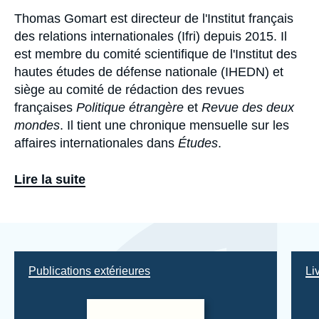
Thomas Gomart est directeur de l'Institut français
Biographie
des relations internationales (Ifri) depuis 2015. Il
est membre du comité scientifique de l'Institut des
hautes études de défense nationale (IHEDN) et
siège au comité de rédaction des revues
françaises
Politique étrangère
et
Revue des deux
mondes
. Il tient une chronique mensuelle sur les
affaires internationales dans
Études
.
Ses travaux actuels portent sur la Russie, les
Lire la suite
enjeux numériques, la politique étrangère
française, le risque géopolitique et les
think tanks
.
Eléments
a
À l'Ifri, il a créé une pratique dédiée au risque
la
géopolitique pour les entreprises.
une
Publications extérieures
Li
Parallèlement, il a publié cinq ouvrages primés au
cours des sept dernières années :
Qui contrôle qui