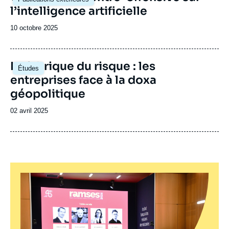
principale
l’intelligence artificielle
Date
10 octobre 2025
de
publication
Image
La fabrique du risque : les
Études
principale
entreprises face à la doxa
géopolitique
Date
02 avril 2025
de
publication