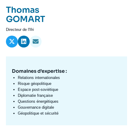
Se connecter
Prénom
Thomas
de
Nom
GOMART
Nous soutenir
l'expert
de
Intitulé
Directeur de l'Ifri
l'expert
du
poste
Domaines d'expertise :
Domaine
d'expertises
Relations internationales
Fr
Risque géopolitique
Espace post-soviétique
Diplomatie française
Questions énergétiques
Gouvernance digitale
Géopolitique et sécurité