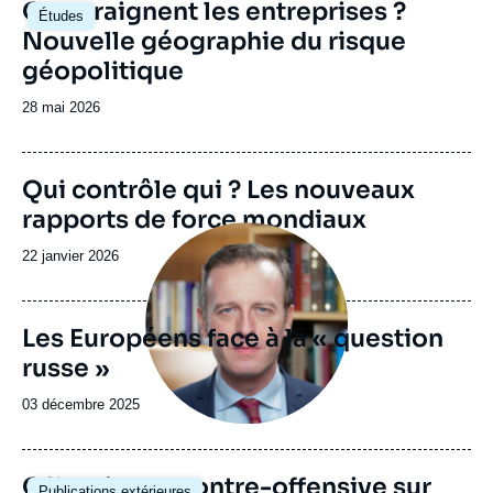
Image
Que craignent les entreprises ?
Études
principale
Nouvelle géographie du risque
géopolitique
Date
28 mai 2026
de
publication
Image
Qui contrôle qui ? Les nouveaux
de
rapports de force mondiaux
couverture
Image
de
principale
la
Date
22 janvier 2026
publication
de
publication
Les Européens face à la « question
russe »
Date
03 décembre 2025
de
publication
Image
Offensive et contre-offensive sur
Publications extérieures