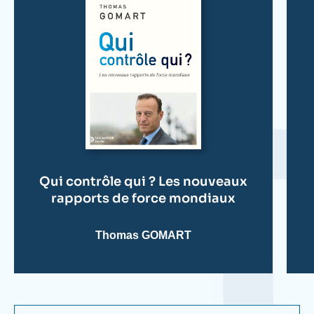
? Les nouveaux rapports de force mondiaux
(Tallandier, 2026) ;
L'accélération de l'histoire. Les
nœuds géostratégiques d'un monde hors de
contrôle
(Tallandier, 2024) ;
Les ambitions
inavouées. Ce que préparent les grandes
puissances
(Tallandier, 2023) ;
Guerres invisibles
(Tallandier, 2021) ; et
L'Affolement du monde
(Tallandier, 2019).
Thomas Gomart a été fait Chevalier de l'Ordre
national du Mérite français et a reçu la Croix de
Qui contrôle qui ? Les nouveaux
rapports de force mondiaux
chevalier de l'Ordre du Mérite de la République de
Pologne.
Thomas GOMART
Il est diplômé d'un EMBA de l'École des Hautes
Études Commerciales de Paris (HEC Paris) et
titulaire d'un doctorat de l'Université Panthéon-
Sorbonne.