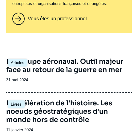
entreprises et organisations françaises et étrangères.
Vous êtes un professionnel
Image
Le groupe aéronaval. Outil majeur
Articles
principale
face au retour de la guerre en mer
Date
31 mai 2024
de
publication
Image
L'accélération de l'histoire. Les
Livres
principale
noeuds géostratégiques d'un
monde hors de contrôle
Date
11 janvier 2024
de