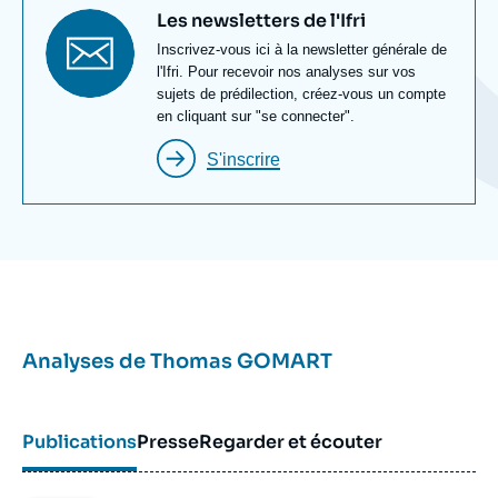
Titre
Les newsletters de l'Ifri
newsletter
Texte
Inscrivez-vous ici à la newsletter générale de
Newsletter
l'Ifri. Pour recevoir nos analyses sur vos
sujets de prédilection, créez-vous un compte
en cliquant sur "se connecter".
S'inscrire
Analyses de
Thomas GOMART
Publications
Presse
Regarder et écouter