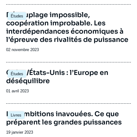
publication
Image
Découplage impossible,
Études
principale
coopération improbable. Les
interdépendances économiques à
l’épreuve des rivalités de puissance
Date
02 novembre 2023
de
publication
Image
Chine/États-Unis : l’Europe en
Études
principale
déséquilibre
Date
01 avril 2023
de
publication
Image
Les ambitions inavouées. Ce que
Livres
principale
préparent les grandes puissances
Date
19 janvier 2023