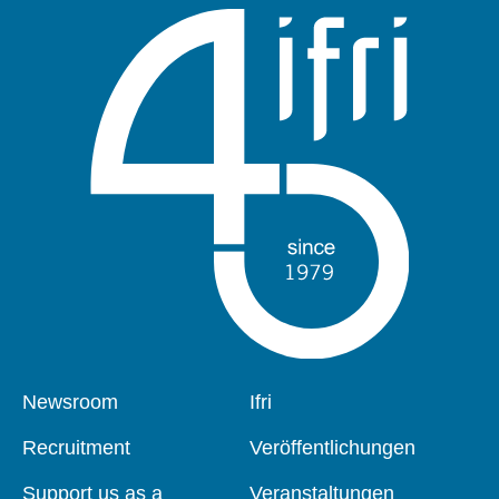
Pied
Newsroom
Navigation
Ifri
de
principale
page
Recruitment
Veröffentlichungen
Support us as a
Veranstaltungen