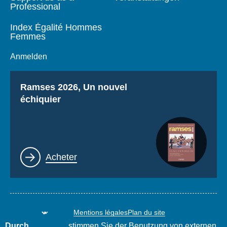
Professional
Index Égalité Hommes
Femmes
Anmelden
Titre
Ramses 2026, Un nouvel
échiquier
Lien
Acheter
Mentions légales
Plan du site
www.thierrydemontbrial.com
World Policy Conference
Durch
stimmen Sie der Benutzung von externen