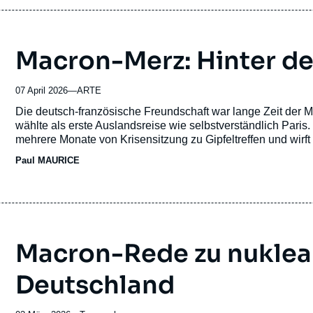
Macron-Merz: Hinter de
07 April 2026
—
Nom
ARTE
du
Accroche
Die deutsch-französische Freundschaft war lange Zeit der 
journal,
wählte als erste Auslandsreise wie selbstverständlich Pari
revue
mehrere Monate von Krisensitzung zu Gipfeltreffen und wirft
ou
Ist Europa noch zu retten?
Paul MAURICE
émission
Macron-Rede zu nuklea
Deutschland