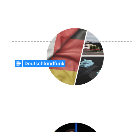
Image
principale
médiatique
Logo
Image
principale