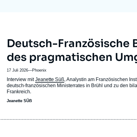
Ramses
Europe
R
S
Politique étrangère
Russia-Eurasia
R
T
Podcast - Le monde selon l'Ifri
North Africa and Middle East
Deutsch-Französische B
des pragmatischen Um
17 Juli 2026
—
Nom
Phoenix
du
Accroche
Interview mit
Jeanette Süß
, Analystin am Französischen Inst
journal,
deutsch-französischen Ministerrates in Brühl und zu den b
revue
Frankreich.
ou
Jeanette SÜẞ
émission