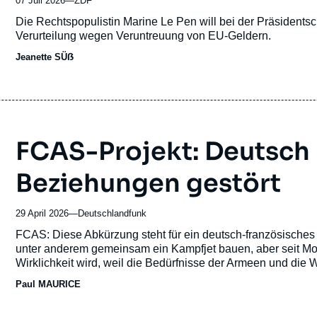
07 Juli 2026
—
Nom
ZDF
du
Accroche
Die Rechtspopulistin Marine Le Pen will bei der Präsidentsc
journal,
Verurteilung wegen Veruntreuung von EU-Geldern.
revue
Jeanette SÜẞ
ou
émission
FCAS-Projekt: Deutsch
Beziehungen gestört
29 April 2026
—
Nom
Deutschlandfunk
du
Accroche
FCAS: Diese Abkürzung steht für ein deutsch-französisches
journal,
unter anderem gemeinsam ein Kampfjet bauen, aber seit Mo
revue
Wirklichkeit wird, weil die Bedürfnisse der Armeen und die W
ou
Paul MAURICE
émission