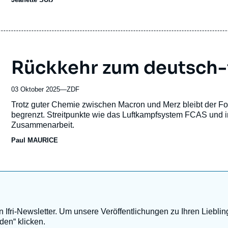
émission
Rückkehr zum deutsch-
03 Oktober 2025
—
Nom
ZDF
du
Accroche
Trotz guter Chemie zwischen Macron und Merz bleibt der Fo
journal,
begrenzt. Streitpunkte wie das Luftkampfsystem FCAS und 
revue
Zusammenarbeit.
ou
Paul MAURICE
émission
Ifri-Newsletter. Um unsere Veröffentlichungen zu Ihren Lieblin
den“ klicken.