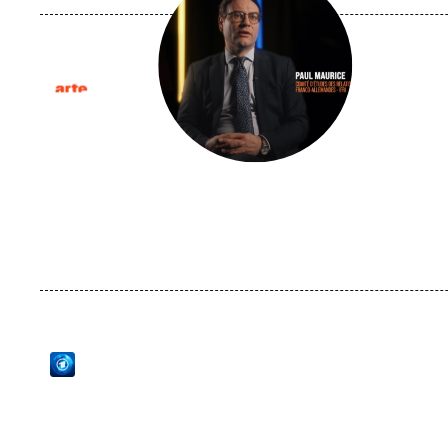
médiatique
Logo
Logo