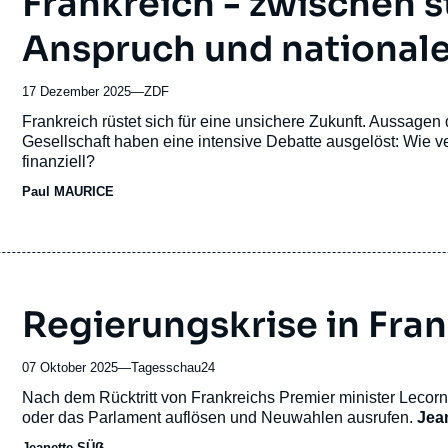
Frankreich - zwischen 
Anspruch und nationale
17 Dezember 2025
—
Nom
ZDF
du
Accroche
Frankreich rüstet sich für eine unsichere Zukunft. Aussagen
journal,
Gesellschaft haben eine intensive Debatte ausgelöst: Wie ver
revue
finanziell?
ou
Paul MAURICE
émission
Regierungskrise in Fra
07 Oktober 2025
—
Nom
Tagesschau24
du
Accroche
Nach dem Rücktritt von Frankreichs Premier minister Lecor
journal,
oder das Parlament auflösen und Neuwahlen ausrufen.
Jea
revue
Jeanette SÜẞ
ou