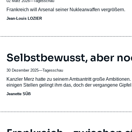
02 März 2026
—
Nom
Tagesschau
du
Accroche
Frankreich will Arsenal seiner Nuklearwaffen vergrößern.
journal,
Jean-Louis LOZIER
revue
ou
émission
Selbstbewusst, aber noc
30 Dezember 2025
—
Nom
Tagesschau
du
Accroche
Kanzler Merz hatte zu seinem Amtsantritt große Ambitionen.
journal,
einigen Stellen gelingt ihm das, doch der vergangene Gipfel 
revue
Jeanette SÜẞ
ou
émission