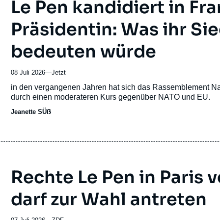
Le Pen kandidiert in Fra
Präsidentin: Was ihr Si
bedeuten würde
08 Juli 2026
—
Nom
Jetzt
du
Accroche
in den vergangenen Jahren hat sich das Rassemblement Nati
journal,
durch einen moderateren Kurs gegenüber NATO und EU.
revue
Jeanette SÜẞ
ou
émission
Rechte Le Pen in Paris ve
darf zur Wahl antreten