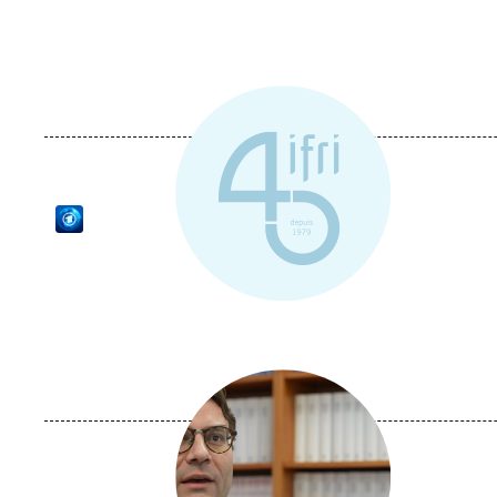
Logo
Image
principale
médiatique