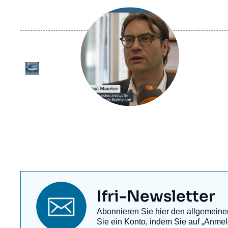
Image
principale
médiatique
Logo
Titre
Ifri-Newsletter
newsletter
Texte
Abonnieren Sie hier den allgemeinen 
Newsletter
Sie ein Konto, indem Sie auf „Anmel