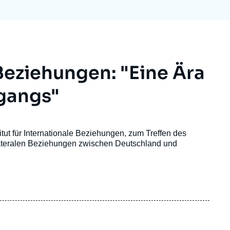
ecruitment
ecurity - Defense
eference Documents
echnology
eziehungen: "Eine Ära
gangs"
itut für Internationale Beziehungen, zum Treffen des
ilateralen Beziehungen zwischen Deutschland und