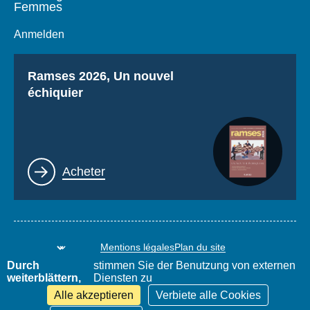
Femmes
Anmelden
Titre
Ramses 2026, Un nouvel
échiquier
Lien
Acheter
Mentions légales
Plan du site
www.thierrydemontbrial.com
World Policy Conference
Durch
stimmen Sie der Benutzung von externen
Blog Politique étrangère
weiterblättern,
Diensten zu
Alle akzeptieren
Verbiete alle Cookies