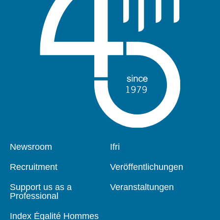
Pied
Newsroom
Navigation
Ifri
de
principale
page
Recruitment
Veröffentlichungen
Support us as a
Veranstaltungen
Professional
Index Égalité Hommes