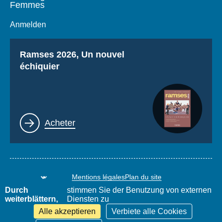
Femmes
Anmelden
Titre
Ramses 2026, Un nouvel
échiquier
Lien
Acheter
Mentions légales
Plan du site
www.thierrydemontbrial.com
World Policy Conference
Durch
stimmen Sie der Benutzung von externen
Blog Politique étrangère
weiterblättern,
Diensten zu
Alle akzeptieren
Verbiete alle Cookies