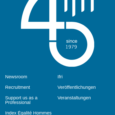
Pied
Newsroom
Navigation
Ifri
de
principale
page
Recruitment
Veröffentlichungen
Support us as a
Veranstaltungen
Professional
Index Égalité Hommes