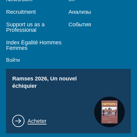
de
principale
page
Recruitment
Анализы
Support us as a
События
Professional
Index Égalité Hommes
Femmes
Войти
Titre
Ramses 2026, Un nouvel
échiquier
Lien
Acheter