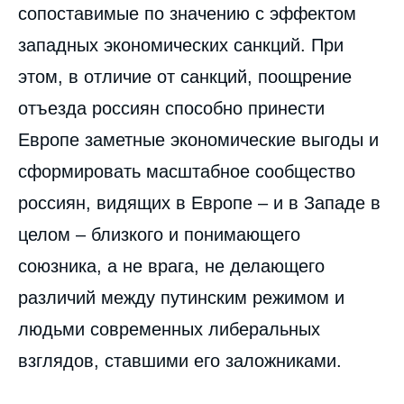
сопоставимые по значению с эффектом
западных экономических санкций. При
этом, в отличие от санкций, поощрение
отъезда россиян способно принести
Европе заметные экономические выгоды и
сформировать масштабное сообщество
Image
россиян, видящих в Европе – и в Западе в
de
couverture
de
целом – близкого и понимающего
la
publication
союзника, а не врага, не делающего
различий между путинским режимом и
людьми современных либеральных
Dmitry GUDKOV, Владислав ИНОЗЕМЦЕВ,
взглядов, ставшими его заложниками.
Dmitry NEKRASOV, « Новая российская
диаспора: вызов и шанс для Европы »,
Доклады, Russie.Eurasie.Reports, Ifri, 10