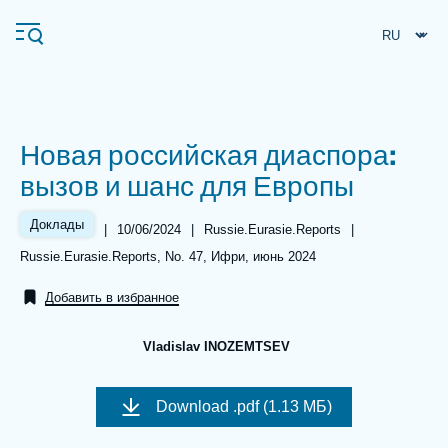
Перейти
Панель управления cookies
к
основному
содержанию
Новая российская диаспора:
Navigation
вызов и шанс для Европы
principale
Ifri
Доклады
|
Date
10/06/2024
|
Référence
Russie.Eurasie.Reports
|
de
taxonomie
Références
Russie.Eurasie.Reports, No. 47, Ифри, июнь 2024
publication
collections
Анализы
Добавить в избранное
Об Ифри
Частые поиски
Vladislav INOZEMTSEV
События
Image
de
Download
.pdf (1.13 МБ)
couverture
de