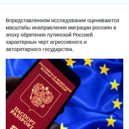
la
Войти
publication
Поддержать Ифри
Accroche
Впредставленном исследовании оцениваются
масштабы инаправления миграции россиян в
эпоху обретения путинской Россией
характерных черт агрессивного и
авторитарного государства.
Image
principale