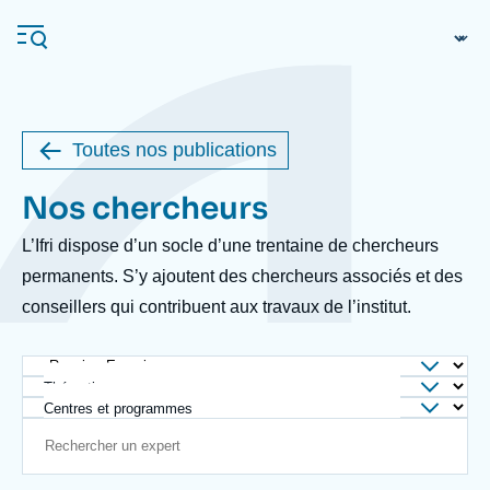
Перейти
Панель управления cookies
к
основному
содержанию
Toutes nos publications
Navigation
Nos chercheurs
Body
principale
Ifri
L’Ifri dispose d’un socle d’une trentaine de chercheurs
permanents. S’y ajoutent des chercheurs associés et des
conseillers qui contribuent aux travaux de l’institut.
Анализы
Об Ифри
Частые поиски
События
Thématique
Centres et programmes