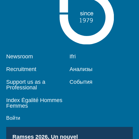
Pied
Newsroom
Navigation
Ifri
de
principale
page
Recruitment
Анализы
Support us as a
События
Professional
Index Égalité Hommes
Femmes
Войти
Titre
Ramses 2026, Un nouvel