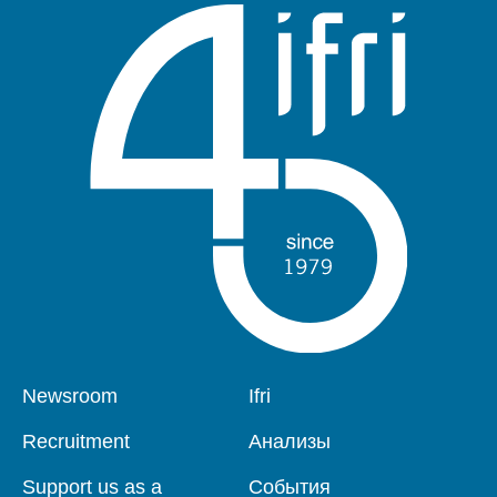
Pied
Newsroom
Navigation
Ifri
de
principale
page
Recruitment
Анализы
Support us as a
События