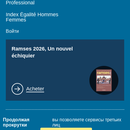
Professional
Index Égalité Hommes
Femmes
Войти
Titre
Ramses 2026, Un nouvel
échiquier
Lien
Acheter
Продолжая
вы позволяете сервисы третьих
Mentions légales
Plan du site
прокрутки
лиц
www.thierrydemontbrial.com
World Policy Conference
Blog Politique étrangère