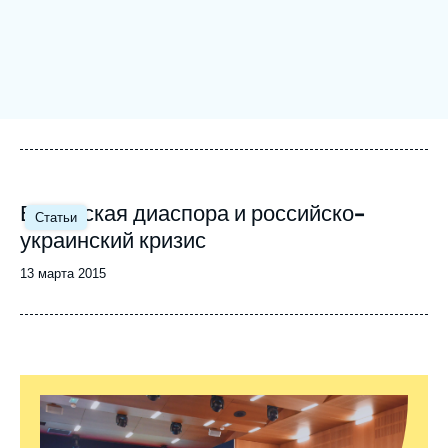
Войти
Поддержать Ифри
Еврейская диаспора и российско-
Статьи
украинский кризис
Date
13 марта 2015
de
publication