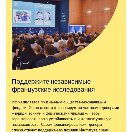
Поддержите независимые
французские исследования
Ифри является признанным общественно-значимым
фондом. Он во многом финансируется частными донорами
– юридическими и физическими лицами –, чтобы
гарантировать свою устойчивость и интеллектуальную
независимость. Своим финансированием, доноры
способствуют поддержанию позиции Института среди