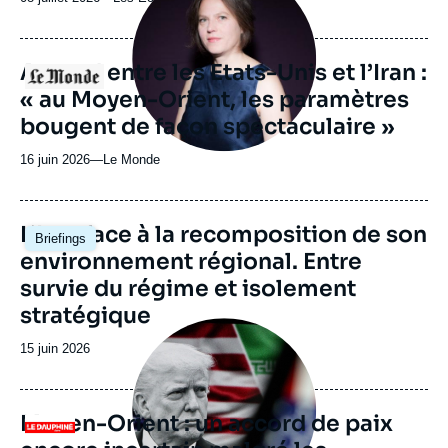
médiatique
du
journal,
revue
Accord entre les Etats-Unis et l’Iran :
Logo
ou
« au Moyen-Orient, les paramètres
émission
bougent de façon spectaculaire »
16 juin 2026
—
Nom
Le Monde
du
journal,
revue
Image
L’Iran face à la recomposition de son
Briefings
ou
principale
environnement régional. Entre
émission
survie du régime et isolement
stratégique
Image
principale
Date
15 juin 2026
médiatique
de
publication
Moyen-Orient : un accord de paix
Logo