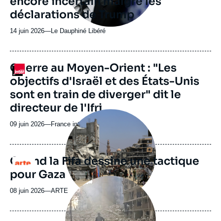
encore incertain malgré les
déclarations de Trump
14 juin 2026
—
Nom
Le Dauphiné Libéré
du
journal,
revue
URL
Guerre au Moyen-Orient : "Les
Logo
ou
de
objectifs d'Israël et des États-Unis
Spotify
émission
sont en train de diverger" dit le
directeur de l'Ifri
Image
principale
09 juin 2026
—
Nom
France inter
médiatique
du
journal,
revue
Quand la Fifa dessine une tactique
Logo
ou
pour Gaza
émission
Image
principale
08 juin 2026
—
Nom
ARTE
médiatique
du
journal,
revue