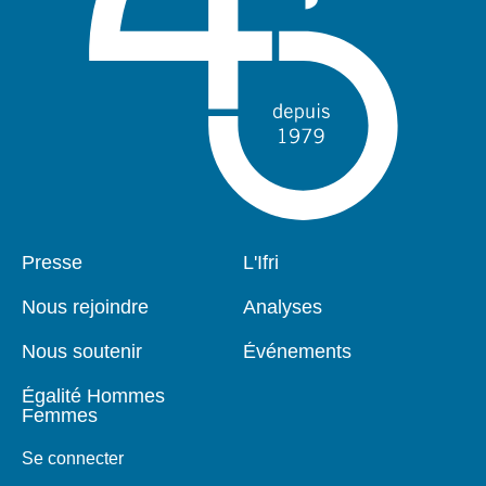
Pied
Presse
Navigation
L'Ifri
de
principale
page
Nous rejoindre
Analyses
Nous soutenir
Événements
Égalité Hommes
Femmes
Se connecter