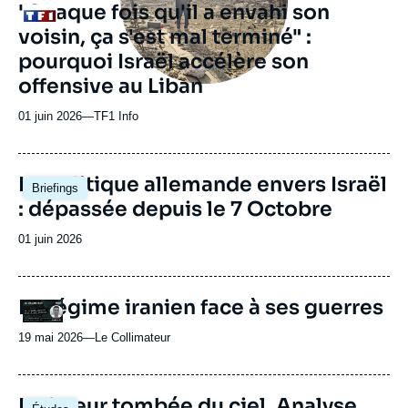
"Chaque fois qu'il a envahi son
Logo
ou
voisin, ça s'est mal terminé" :
émission
pourquoi Israël accélère son
offensive au Liban
01 juin 2026
—
Nom
TF1 Info
du
journal,
revue
Image
La politique allemande envers Israël
Briefings
ou
principale
: dépassée depuis le 7 Octobre
émission
Date
01 juin 2026
de
publication
URL
Le régime iranien face à ses guerres
Logo
de
Spotify
19 mai 2026
—
Nom
Le Collimateur
du
journal,
revue
Image
La fureur tombée du ciel. Analyse