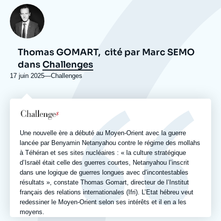
Photo
Thomas GOMART,
cité par Marc SEMO
dans
Challenges
17 juin 2025
—
Nom
Challenges
du
journal,
revue
Logo
ou
émission
Une nouvelle ère a débuté au Moyen-Orient avec la guerre
lancée par Benyamin Netanyahou contre le régime des mollahs
à Téhéran et ses sites nucléaires : « la culture stratégique
d’Israël était celle des guerres courtes, Netanyahou l’inscrit
dans une logique de guerres longues avec d’incontestables
résultats », constate Thomas Gomart, directeur de l’Institut
français des relations internationales (Ifri). L’Etat hébreu veut
redessiner le Moyen-Orient selon ses intérêts et il en a les
moyens.