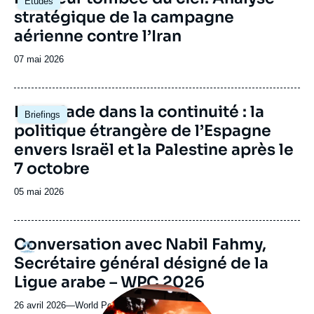
Études
ou
principale
stratégique de la campagne
émission
aérienne contre l’Iran
Date
07 mai 2026
de
publication
Image
L'escalade dans la continuité : la
Briefings
principale
politique étrangère de l’Espagne
envers Israël et la Palestine après le
7 octobre
Date
05 mai 2026
de
publication
Conversation avec Nabil Fahmy,
Logo
Secrétaire général désigné de la
Ligue arabe – WPC 2026
Image
principale
26 avril 2026
—
Nom
World Policy Conference 2026
médiatique