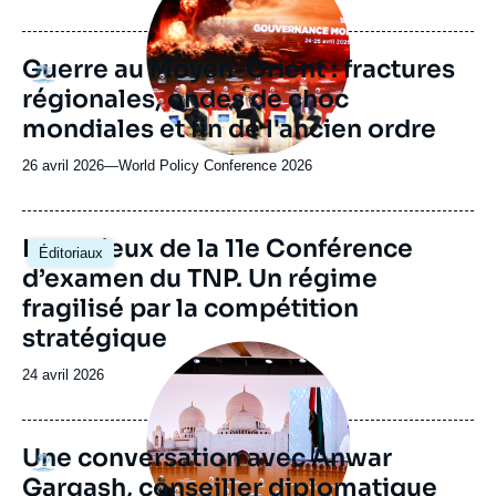
du
journal,
revue
Guerre au Moyen-Orient : fractures
Logo
ou
régionales, ondes de choc
émission
mondiales et fin de l'ancien ordre
26 avril 2026
—
Nom
World Policy Conference 2026
du
journal,
revue
Image
Les enjeux de la 11e Conférence
Éditoriaux
ou
principale
d’examen du TNP. Un régime
émission
fragilisé par la compétition
stratégique
Image
principale
Date
24 avril 2026
médiatique
de
publication
Une conversation avec Anwar
Logo
Gargash, conseiller diplomatique