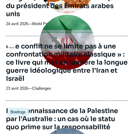
du président des Émirats arabes
unis
Image
principale
24 avril 2026
—
Nom
World Policy Conference 2026
médiatique
du
journal,
revue
« Le conflit ne se limite pas à une
Logo
ou
confrontation militaire classique » :
émission
ce livre qui met en lumière la longue
guerre idéologique entre l’Iran et
Israël
23 avril 2026
—
Nom
Challenges
du
journal,
revue
Image
La reconnaissance de la Palestine
Briefings
ou
principale
par l'Australie : un cas où le statu
émission
quo prime sur la responsabilité
Image