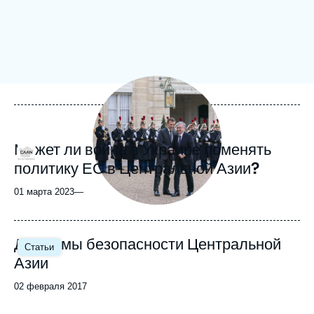
Войти
Поддержать Ифри
Image
principale
médiatique
Может ли война в Украине поменять
Logo
политику ЕС в Центральной Азии?
01 марта 2023
—
Image
Дилеммы безопасности Центральной
Статьи
principale
Азии
Date
02 февраля 2017
de