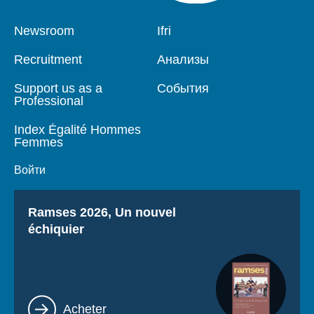
Pied
Newsroom
Navigation
Ifri
de
principale
page
Recruitment
Анализы
Support us as a
События
Professional
Index Égalité Hommes
Femmes
Войти
Titre
Ramses 2026, Un nouvel
échiquier
Lien
Acheter