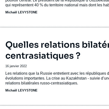
pouvoir central. Le président de la République d’Ouzbékista
qui représentent 40 % du territoire national mais dont les ha
Kazakhs que des Ouzbeks.
Michaël LEVYSTONE
Quelles relations bilaté
centrasiatiques ?
Date
16 janvier 2022
de
Accroche
Les relations que la Russie entretient avec les républiques
publication
évolutions importantes. La crise au Kazakhstan - suivie d’une
relations bilatérales russo-centrasiatiques.
Michaël LEVYSTONE