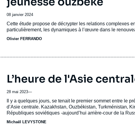
jeunesse ouzbèke
Date
08 janvier 2024
de
Accroche
Cette étude propose de décrypter les relations complexes ent
publication
particulièrement, les dynamiques à l’œuvre dans le renouve
Olivier FERRANDO
L’heure de l'Asie central
28 mai 2023
—
Accroche
Il y a quelques jours, se tenait le premier sommet entre le
d’Asie centrale. Kazakhstan, Ouzbékistan, Turkménistan, Kir
Républiques soviétiques -aujourd’hui arrière-cour de la Russ
Pékin qui cherche à avancer ses pions sur son flanc occide
Michaël LEVYSTONE
frère russe.