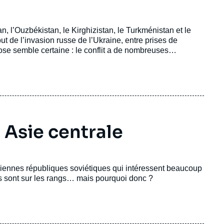
n, l’Ouzbékistan, le Kirghizistan, le Turkménistan et le
ut de l’invasion russe de l’Ukraine, entre prises de
hose semble certaine : le conflit a de nombreuses
miques voire sociales. Que se joue-t-il en Asie centrale ?
 Asie centrale
ciennes républiques soviétiques qui intéressent beaucoup
s sont sur les rangs… mais pourquoi donc ?