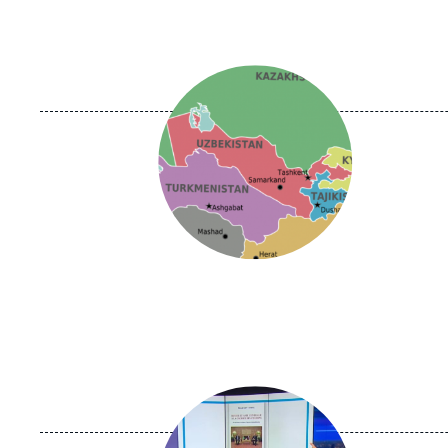
Image
principale
Image
principale
médiatique