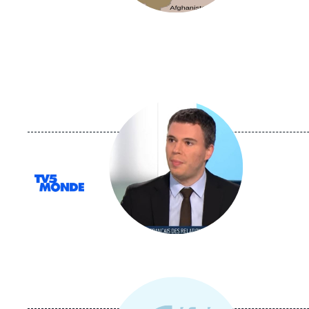
Image
principale
médiatique
Logo