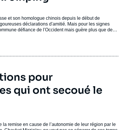
usse et son homologue chinois depuis le début de
vigoureuses déclarations d'amitié. Mais pour les signes
 commune défiance de l'Occident mais guère plus que de
anctionné par les Occidentaux, le président russe, Vladimir
nt en affichant son entente avec son homologue, Xi
tions pour
es qui ont secoué le
re la remise en cause de l’autonomie de leur région par le