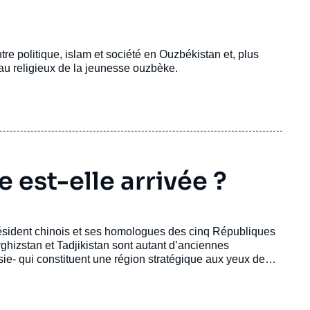
re politique, islam et société en Ouzbékistan et, plus
au religieux de la jeunesse ouzbèke.
e est-elle arrivée ?
 président chinois et ses homologues des cinq Républiques
ghizstan et Tadjikistan sont autant d’anciennes
ie- qui constituent une région stratégique aux yeux de
ntal, concurrençant ainsi la mainmise ancienne du grand