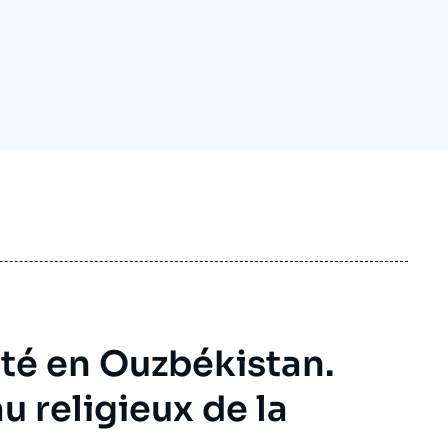
ecrutement
écurité - Défense
ocuments de référence
echnologie
été en Ouzbékistan.
u religieux de la