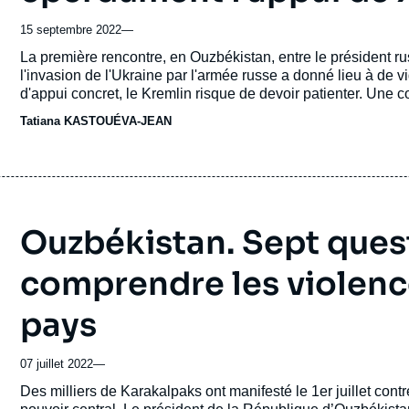
15 septembre 2022
—
Accroche
La première rencontre, en Ouzbékistan, entre le président r
l'invasion de l'Ukraine par l'armée russe a donné lieu à de 
d'appui concret, le Kremlin risque de devoir patienter. Une
belles paroles. Bousculé sur le front militaire en Ukraine, s
Tatiana KASTOUÉVA-JEAN
Poutine, a marqué, une nouvelle fois, son virage vers l'Orie
Jinping, ce jeudi, à Samarcande.
Ouzbékistan. Sept ques
comprendre les violenc
pays
07 juillet 2022
—
Accroche
Des milliers de Karakalpaks ont manifesté le 1
er
juillet cont