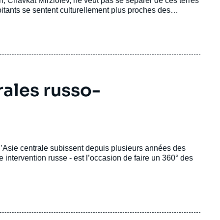
n, Chavkat Mirzioïev, ne veut pas se séparer de ces terres
bitants se sentent culturellement plus proches des
rales russo-
 d’Asie centrale subissent depuis plusieurs années des
 intervention russe - est l’occasion de faire un 360° des