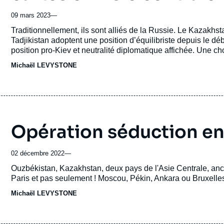
09 mars 2023
—
Accroche
Traditionnellement, ils sont alliés de la Russie. Le Kazakhsta
Tadjikistan adoptent une position d’équilibriste depuis le déb
position pro-Kiev et neutralité diplomatique affichée. Une c
répercutions dans la région qu’elles soient politiques, écono
Michaël LEVYSTONE
Opération séduction en
02 décembre 2022
—
Accroche
Ouzbékistan, Kazakhstan, deux pays de l'Asie Centrale, an
Paris et pas seulement ! Moscou, Pékin, Ankara ou Bruxelle
Michaël LEVYSTONE