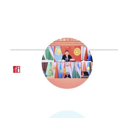
Image
principale
médiatique
Logo