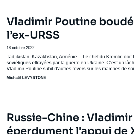
Vladimir Poutine boudé 
l’ex-URSS
18 octobre 2022
—
Accroche
Tadjikistan, Kazakhstan, Arménie… Le chef du Kremlin doit 
soviétiques effrayées par la guerre en Ukraine. C’est un lâch
Vladimir Poutine subit d'autres revers sur les marches de s
prennent désormais leurs distances, effrayées par l'impérial
Michaël LEVYSTONE
Russie-Chine : Vladimi
éperdument l'appui de 