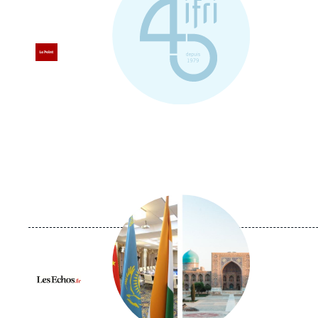
Logo
Image
principale
médiatique
Logo