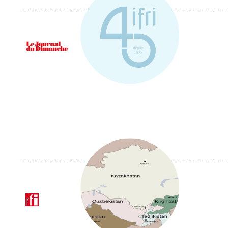
Logo
Image
principale
médiatique
Logo