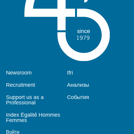
Pied
Newsroom
Navigation
Ifri
de
principale
page
Recruitment
Анализы
Support us as a
События
Professional
Index Égalité Hommes
Femmes
Войти