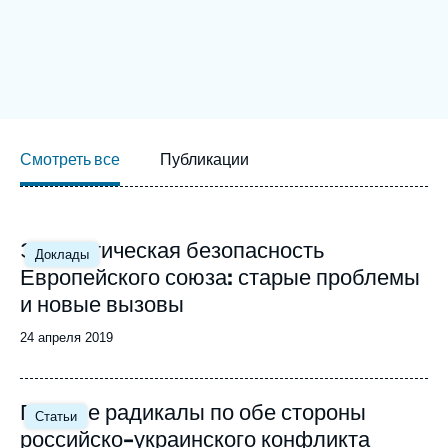
Войти
Поддержать Ифри
Смотреть все
Публикации
Image
Энергетическая безопасность
Доклады
principale
Европейского союза: старые проблемы
и новые вызовы
Date
24 апреля 2019
de
publication
Image
Правые радикалы по обе стороны
Статьи
principale
российско-украинского конфликта