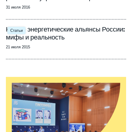
Date
31 июля 2016
de
publication
Новые энергетические альянсы России:
Статьи
мифы и реальность
Date
21 июля 2015
de
publication