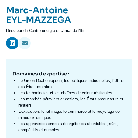
Se connecter
Prénom
Marc-Antoine
de
Nom
EYL-MAZZEGA
Nous soutenir
l'expert
de
Intitulé
Directeur du
Centre énergie et climat
de l'Ifri
l'expert
du
poste
Domaines d'expertise :
Domaine
d'expertises
Le
Green Deal
européen, les politiques industrielles, l’UE et
Fr
ses États membres
Les technologies et les chaînes de valeur résilientes
Les marchés pétroliers et gaziers, les États producteurs et
rentiers
L'extraction, le raffinage, le commerce et le recyclage de
minéraux critiques
Les approvisionnements énergétiques abordables, sûrs,
compétitifs et durables