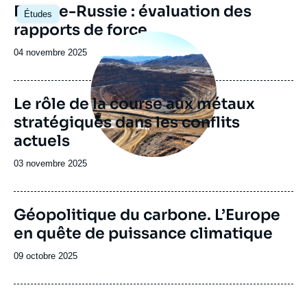
Image
Europe-Russie : évaluation des
Études
principale
rapports de force
Image
principale
Date
04 novembre 2025
de
publication
Le rôle de la course aux métaux
stratégiques dans les conflits
actuels
Date
03 novembre 2025
de
publication
Image
Géopolitique du carbone. L’Europe
de
en quête de puissance climatique
couverture
de
la
Date
09 octobre 2025
publication
de
publication