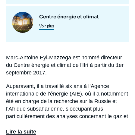
Centres
Image
Centre énergie et climat
et
Voir plus
principale
programmes
de
recherche
Marc-Antoine Eyl-Mazzega est nommé directeur
Biographie
du Centre énergie et climat de l'Ifri à partir du 1
er
septembre 2017.
Auparavant, il a travaillé six ans à l’Agence
internationale de l’énergie (AIE), où il a notamment
été en charge de la recherche sur la Russie et
l’Afrique subsaharienne, s’occupant plus
particulièrement des analyses concernant le gaz et
le pétrole sur ces zones, ainsi que des relations
institutionnelles. Marc-Antoine Eyl-Mazzega a
Lire la suite