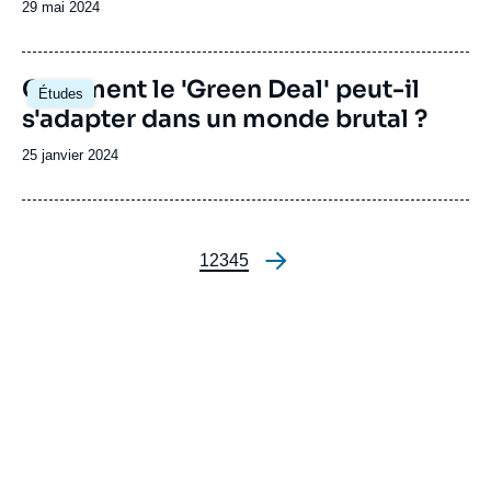
Date
29 mai 2024
de
publication
Image
Comment le 'Green Deal' peut-il
Études
principale
s'adapter dans un monde brutal ?
Date
25 janvier 2024
de
publication
Page
1
Page
2
Page
3
Page
4
Page
5
Pagination