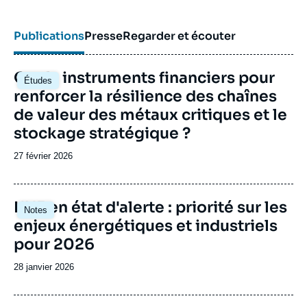
Publications
Presse
Regarder et écouter
Image
Quels instruments financiers pour
Études
principale
renforcer la résilience des chaînes
de valeur des métaux critiques et le
stockage stratégique ?
Date
27 février 2026
de
publication
Image
L'UE en état d'alerte : priorité sur les
Notes
principale
enjeux énergétiques et industriels
pour 2026
Date
28 janvier 2026
de
publication