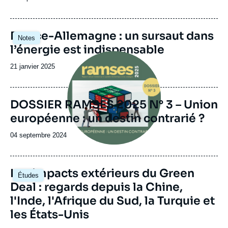
de
publication
Image
France-Allemagne : un sursaut dans
Notes
principale
l’énergie est indispensable
Image
principale
Date
21 janvier 2025
de
publication
DOSSIER RAMSES 2025 N° 3 – Union
européenne : un destin contrarié ?
Date
04 septembre 2024
de
publication
Image
Les impacts extérieurs du Green
Études
principale
Deal : regards depuis la Chine,
l'Inde, l'Afrique du Sud, la Turquie et
les États-Unis