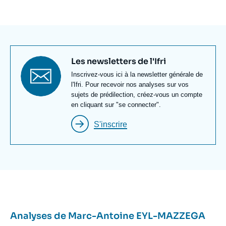
également travaillé à la Fondation Robert
Schuman, où il a animé un observatoire sur
l’Ukraine. Ayant la double nationalité française et
allemande, il est docteur de l’Institut d’études
politiques de Paris.
Titre
Les newsletters de l'Ifri
newsletter
Texte
Inscrivez-vous ici à la newsletter générale de
Newsletter
l'Ifri. Pour recevoir nos analyses sur vos
sujets de prédilection, créez-vous un compte
en cliquant sur "se connecter".
S'inscrire
Analyses de
Marc-Antoine EYL-MAZZEGA