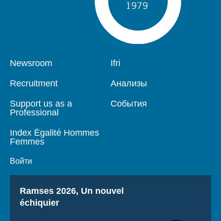
Pied
Newsroom
Navigation
Ifri
de
principale
page
Recruitment
Анализы
Support us as a
События
Professional
Index Égalité Hommes
Femmes
Войти
Titre
Ramses 2026, Un nouvel
échiquier