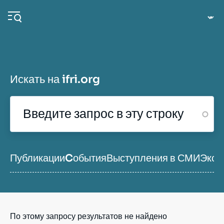
Перейти
Панель управления cookies
к
основному
содержанию
Искать на ifri.org
Navigation
principale
Ifri
Анализы
Публикации
Cобытия
Выступления в СМИ
Эксп
События
По этому запросу результатов не найдено