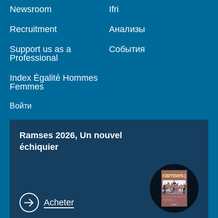
Pied
Newsroom
Navigation
Ifri
de
principale
page
Recruitment
Анализы
Support us as a
События
Professional
Index Égalité Hommes
Femmes
Войти
Titre
Ramses 2026, Un nouvel
échiquier
Lien
Acheter