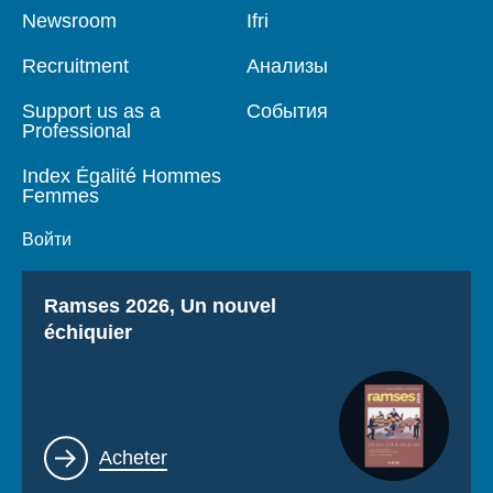
Pied
Newsroom
Navigation
Ifri
de
principale
page
Recruitment
Анализы
Support us as a
События
Professional
Index Égalité Hommes
Femmes
Войти
Titre
Ramses 2026, Un nouvel
échiquier
Lien
Acheter