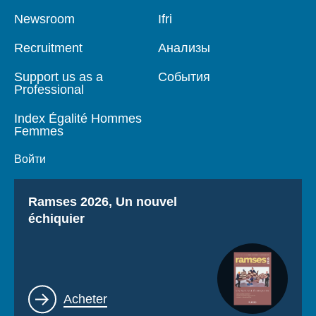
Войти
Pied
Newsroom
Navigation
Ifri
de
principale
page
Поддержать Ифри
Recruitment
Анализы
Support us as a
События
Professional
Index Égalité Hommes
Femmes
Войти
Titre
Ramses 2026, Un nouvel
échiquier
Lien
Acheter