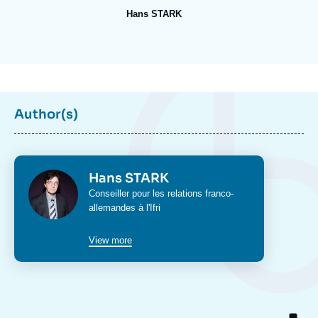
Log in
Hans STARK
Support us
Author(s)
Photo
Hans STARK
Intitulé
Conseiller pour les relations franco-
du
allemandes à l'Ifri
poste
View more