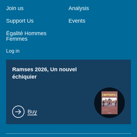
de
principale
page
Join us
Analysis
Support Us
Events
Égalité Hommes
Femmes
Log in
Titre
Ramses 2026, Un nouvel
échiquier
Lien
Buy