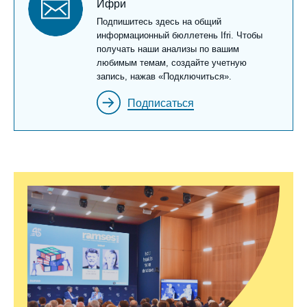
newsletter
Ифри
Войти
Texte
Подпишитесь здесь на общий
Newsletter
информационный бюллетень Ifri. Чтобы
Поддержать Ифри
получать наши анализы по вашим
любимым темам, создайте учетную
запись, нажав «Подключиться».
Подписаться