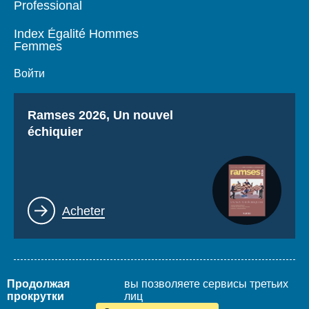
Professional
Index Égalité Hommes
Femmes
Войти
Titre
Ramses 2026, Un nouvel
échiquier
Lien
Acheter
Продолжая
вы позволяете сервисы третьих
Mentions légales
Plan du site
прокрутки
лиц
www.thierrydemontbrial.com
World Policy Conference
Blog Politique étrangère