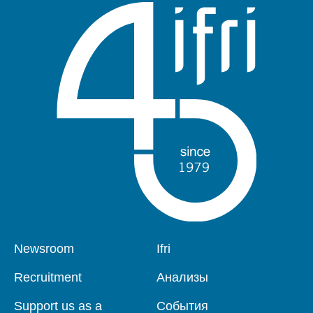
Pied
Newsroom
Navigation
Ifri
de
principale
page
Recruitment
Анализы
Support us as a
События