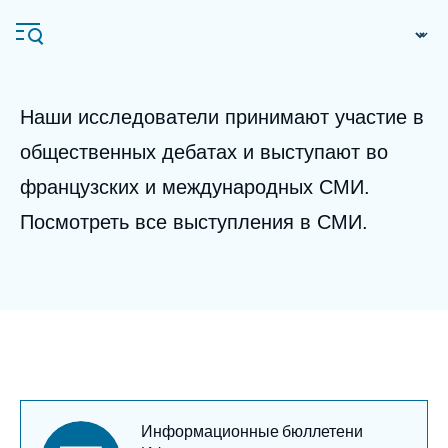
Перейти
Панель управления cookies
к
основному
содержанию
Body
Наши исследователи принимают участие в
общественных дебатах и выступают во
Navigation
французских и международных СМИ.
principale
Ifri
Посмотреть все выступления в СМИ.
Анализы
Об Ифри
Частые поиски
События
Titre
Информационные бюллетени