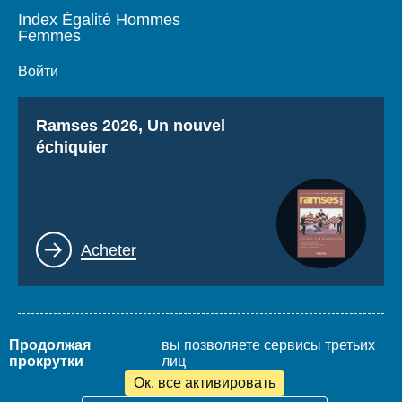
Index Égalité Hommes
Femmes
Войти
Titre
Ramses 2026, Un nouvel
échiquier
Lien
Acheter
Продолжая
вы позволяете сервисы третьих
Mentions légales
Plan du site
прокрутки
лиц
www.thierrydemontbrial.com
World Policy Conference
Blog Politique étrangère
Ок, все активировать