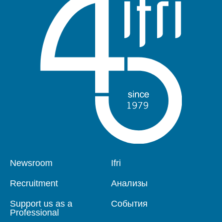
Pied
Newsroom
Navigation
Ifri
de
principale
page
Recruitment
Анализы
Support us as a
События
Professional