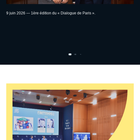
Texte
9 juin 2026 — 1ère édition du « Dialogue de Paris ».
image
Evenement