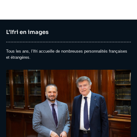
Titre
L’Ifri en images
événement
en
Texte
Tous les ans, l’Ifri accueille de nombreuses personnalités françaises
image
événement
et étrangères.
en
image
Image
événement