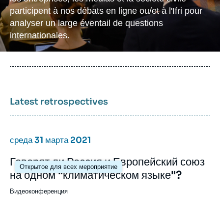
Войти
participent à nos débats en ligne ou/et à l'Ifri pour
analyser un large éventail de questions
Поддержать Ифри
internationales.
Latest retrospectives
среда 31 марта 2021
Говорят ли Россия и Европейский союз
Открытое для всех мероприятие
на одном "климатическом языке"?
Видеоконференция