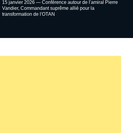
Texte
15 janvier 2026 — Conférence autour de l'amiral Pierre
image
Vandier, Commandant suprême allié pour la
Evenement
transformation de l'OTAN