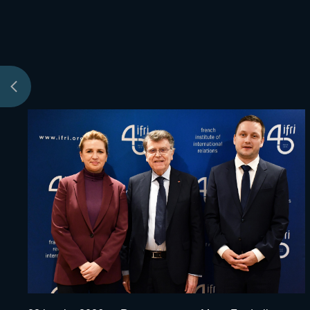
Evenement
Image
événement