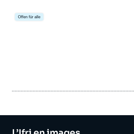
Offen für alle
Titre
L’Ifri en images