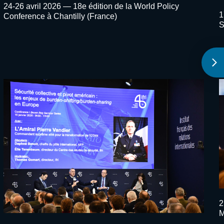
Texte
24-26 avril 2026 — 18e édition de la World Policy
T
1
image
Conference à Chantilly (France)
i
S
Evenement
E
Image
I
événement
é
T
2
i
M
E