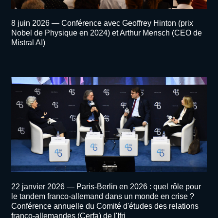
Texte
8 juin 2026 — Conférence avec Geoffrey Hinton (prix
image
Nobel de Physique en 2024) et Arthur Mensch (CEO de
Evenement
Mistral AI)
Image
événement
Texte
22 janvier 2026 — Paris-Berlin en 2026 : quel rôle pour
image
le tandem franco-allemand dans un monde en crise ?
Evenement
Conférence annuelle du Comité d'études des relations
franco-allemandes (Cerfa) de l'Ifri