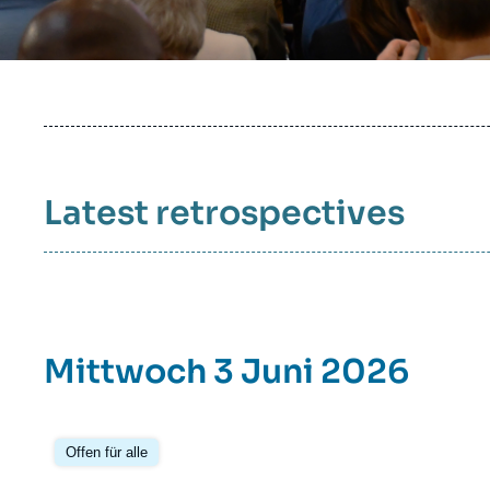
Partners & Our Network
Artificial Intelligence
Support us as a Professional
War in Ukraine
NATO
Latest retrospectives
Mittwoch 3 Juni 2026
Offen für alle