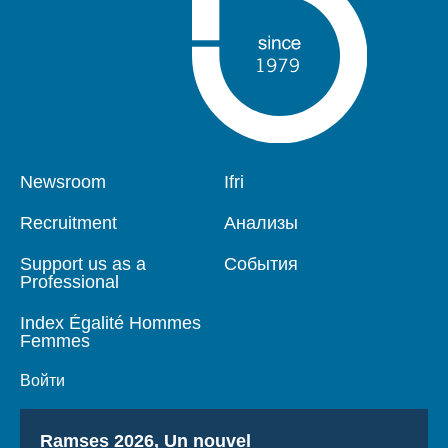
Pied
Newsroom
Navigation
Ifri
de
principale
page
Recruitment
Анализы
Support us as a
События
Professional
Index Égalité Hommes
Femmes
Войти
Titre
Ramses 2026, Un nouvel