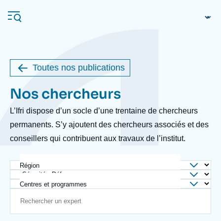
Перейти
Панель управления cookies
к
основному
содержанию
Toutes nos publications
Navigation
Nos chercheurs
Body
principale
Ifri
L’Ifri dispose d’un socle d’une trentaine de chercheurs
permanents. S’y ajoutent des chercheurs associés et des
conseillers qui contribuent aux travaux de l’institut.
Анализы
Об Ифри
Частые поиски
Région
События
Centres et programmes