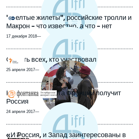
"Желтые жилеты", российские тролли и
Logo
Макрон - что известно, а что - нет
17 декабря 2018
—
Сажать всех, кто участвовал
Logo
Image
principale
25 апреля 2017
—
médiatique
Какого президента Франции получит
Logo
Россия
24 апреля 2017
—
«И Россия, и Запад заинтересованы в
Logo