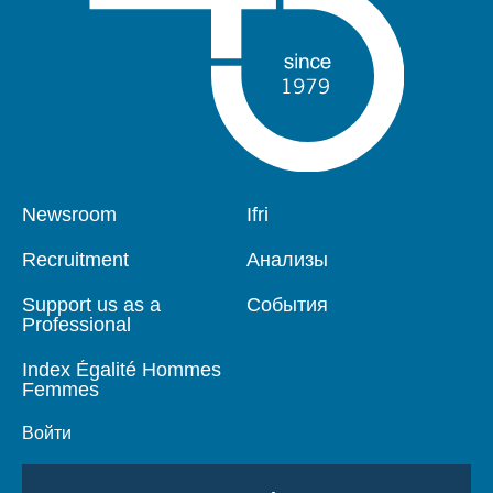
Pied
Newsroom
Navigation
Ifri
de
principale
page
Recruitment
Анализы
Support us as a
События
Professional
Index Égalité Hommes
Femmes
Войти