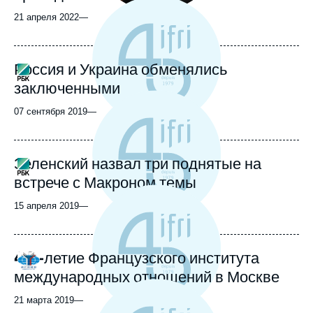
21 апреля 2022
—
Россия и Украина обменялись
Logo
заключенными
07 сентября 2019
—
Зеленский назвал три поднятые на
Logo
встрече с Макроном темы
15 апреля 2019
—
40-летие Французского института
Logo
международных отношений в Москве
21 марта 2019
—