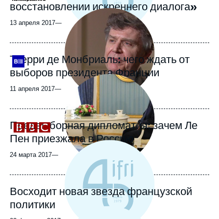
восстановлении искреннего диалога»
Image
principale
13 апреля 2017
—
médiatique
Тьерри де Монбриаль: чего ждать от
Logo
выборов президента Франции
Image
principale
11 апреля 2017
—
médiatique
Предвыборная дипломатия: зачем Ле
Logo
Пен приезжала в Россию
24 марта 2017
—
Восходит новая звезда французской
политики