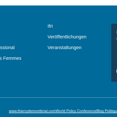
Navigation
Ifri
principale
Veröffentlichungen
ssional
Veranstaltungen
es Femmes
www.thierrydemontbrial.com
World Policy Conference
Blog Politiq