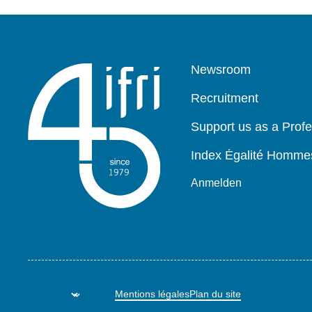
Pied
Newsroom
de
page
Recruitment
Support us as a Profe
Index Égalité Homm
Anmelden
Mentions légales
Plan du site