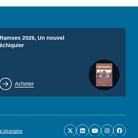
Titre
Ramses 2026, Un nouvel
échiquier
Lien
Acheter
ue étrangère