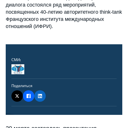
Войти
диалога состоялся ряд мероприятий,
посвященных 40-летию авторитетного think-tank
Поддержать Ифри
Французского института международных
отношений (ИФРИ).
СМИ:
Logo
Поделиться
Contenu