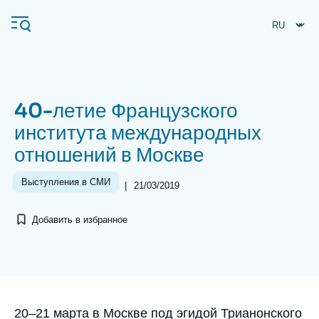
Перейти
Панель управления cookies
к
основному
содержанию
40-летие Французского
Navigation
института международных
principale
отношений в Москве
Ifri
Выступления в СМИ
|
21/03/2019
Анализы
Добавить в избранное
Об Ифри
Частые поиски
События
Accroche
20–21 марта в Москве под эгидой Трианонского