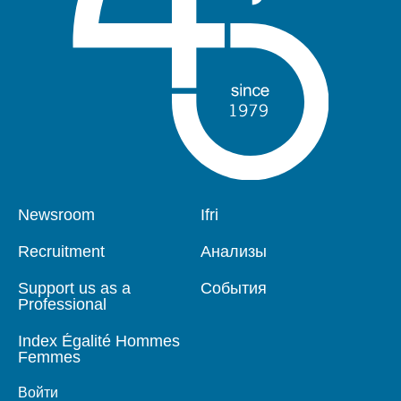
Pied
Newsroom
Navigation
Ifri
de
principale
page
Recruitment
Анализы
Support us as a
События
Professional
Index Égalité Hommes
Femmes
Войти