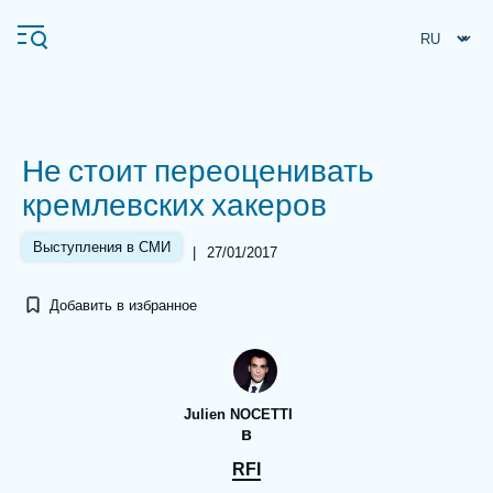
Перейти
Панель управления cookies
к
основному
содержанию
Не стоит переоценивать
Navigation
кремлевских хакеров
principale
Ifri
Выступления в СМИ
|
27/01/2017
Добавить в избранное
Анализы
Об Ифри
Частые поиски
События
Julien NOCETTI
в
RFI