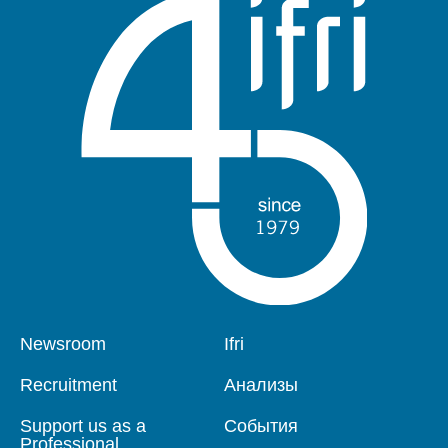
Pied
Newsroom
Navigation
Ifri
de
principale
page
Recruitment
Анализы
Support us as a
События
Professional