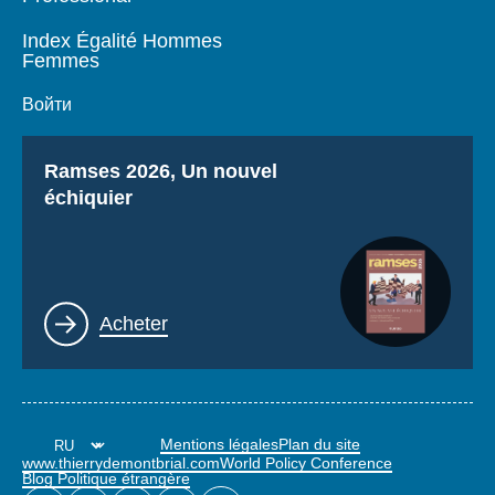
Index Égalité Hommes
Femmes
Войти
Titre
Ramses 2026, Un nouvel
échiquier
Lien
Acheter
Mentions légales
Plan du site
www.thierrydemontbrial.com
World Policy Conference
Blog Politique étrangère