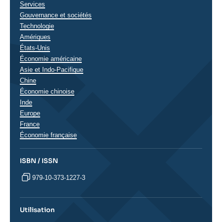
Services
Gouvernance et sociétés
Technologie
Régions
Amériques
États-Unis
Économie américaine
Asie et Indo-Pacifique
Chine
Économie chinoise
Inde
Europe
France
Économie française
ISBN / ISSN
979-10-373-1227-3
Utilisation