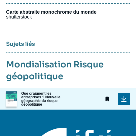
Carte abstraite monochrome du monde
shutterstock
Sujets liés
Mondialisation
Risque
géopolitique
Image
Que craignent les
entreprises ? Nouvelle
de
géographie du risque
couverture
géopolitique
de
la
publication