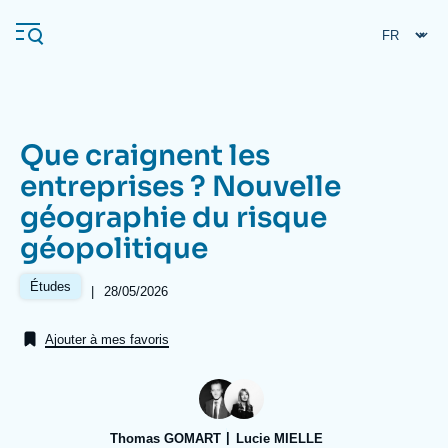
Aller
Panneau de gestion des cookies
au
contenu
principal
Que craignent les
Navigation
entreprises ? Nouvelle
principale
géographie du risque
L'Ifri
géopolitique
Analyses
Études
|
Date
28/05/2026
de
À propos de l'Ifri
Recherches fréquentes
publication
Ajouter à mes favoris
Événements
L'Ifri en bref
Proche-Orient
Thomas GOMART
Lucie MIELLE