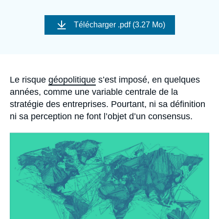
Se connecter
Image
de
Télécharger
.pdf (3.27 Mo)
Nous soutenir
couverture
de
la
publication
Accroche
Le risque
géopolitique
s’est imposé, en quelques
années, comme une variable centrale de la
stratégie des entreprises. Pourtant, ni sa définition
ni sa perception ne font l’objet d’un consensus.
Image
principale