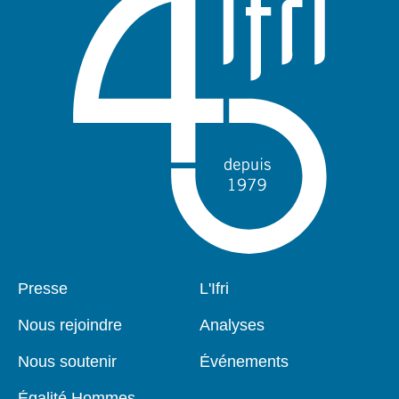
Pied
Presse
Navigation
L'Ifri
de
principale
page
Nous rejoindre
Analyses
Nous soutenir
Événements
Égalité Hommes