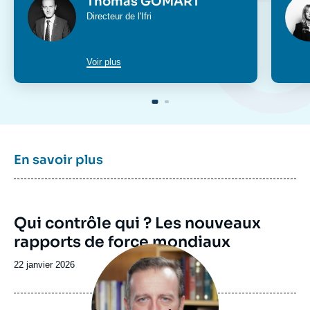
Thomas GOMART
Intitulé
Directeur de l'Ifri
du
poste
Voir plus
En savoir plus
Image
Qui contrôle qui ? Les nouveaux
de
rapports de force mondiaux
couverture
Image
de
principale
la
Date
22 janvier 2026
publication
de
publication