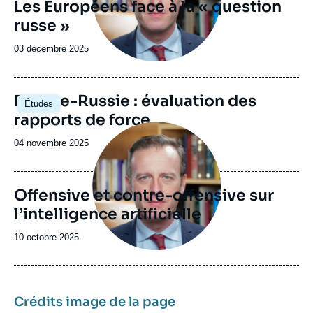
Les Européens face à la « question
russe »
Date
03 décembre 2025
de
publication
Image
Europe-Russie : évaluation des
Études
principale
rapports de force
Image
principale
Date
04 novembre 2025
de
publication
Offensive et contre-offensive sur
l’intelligence artificielle
Date
10 octobre 2025
de
publication
Crédits image de la page