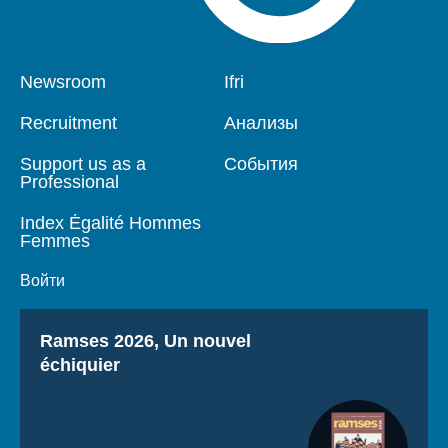
Pied
Newsroom
Navigation
Ifri
de
principale
page
Recruitment
Анализы
Support us as a
События
Professional
Index Égalité Hommes
Femmes
Войти
Titre
Ramses 2026, Un nouvel
échiquier