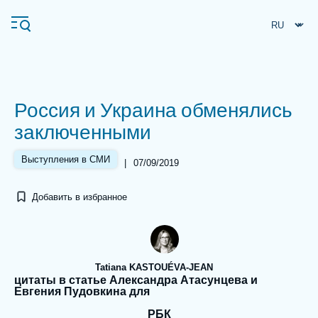
Перейти
Панель управления cookies
к
основному
содержанию
Россия и Украина обменялись
Navigation
заключенными
principale
Ifri
Выступления в СМИ
|
07/09/2019
Добавить в избранное
Анализы
Об Ифри
Частые поиски
События
Tatiana KASTOUÉVA-JEAN
цитаты в статье Александра Атасунцева и
Евгения Пудовкина для
РБК