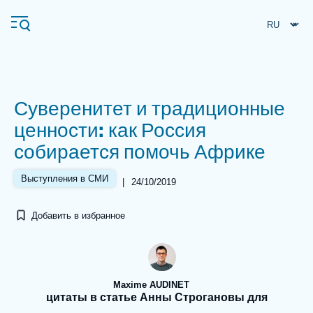
Перейти
Панель управления cookies
к
основному
содержанию
Суверенитет и традиционные
Navigation
ценности: как Россия
principale
собирается помочь Африке
Ifri
Выступления в СМИ
|
24/10/2019
Анализы
Добавить в избранное
Об Ифри
Частые поиски
События
Maxime AUDINET
цитаты в статье Анны Строгановы для