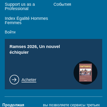
Support us as a
События
Professional
Index Égalité Hommes
Femmes
Войти
Titre
Ramses 2026, Un nouvel
échiquier
Lien
Acheter
Продолжая
вы позволяете сервисы третьих
Mentions légales
Plan du site