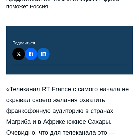
поможет Россия.
Поделиться
Contenu
«Телеканал RT France с самого начала не
intervention
médiatique
скрывал своего желания охватить
франкофонную аудиторию в странах
Магриба и в Африке южнее Сахары.
Очевидно, что для телеканала это —