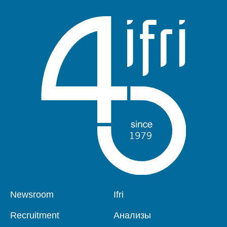
Pied
Newsroom
Navigation
Ifri
de
principale
page
Recruitment
Анализы